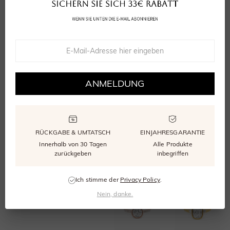
Ab
Ab
588,50 €
594,00 €
(
3
)
(
3
)
ANMELDUNG
Je mehr ich liebe
Für immer beginnt mit dir
RÜCKGABE & UMTATSCH
EINJAHRESGARANTIE
Ab
Ab
748,00 €
742,50 €
Innerhalb von 30 Tagen
Alle Produkte
zurückgeben
inbegriffen
Ich stimme der
Privacy Policy
.
Nein, danke.