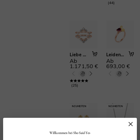
(
44
)
Klassische Trauringe(165)
Memoire-Ringe(42)
Ringverstärker(39)
Mond & Sterne(18)
Buchstaben & Zahlen(29)
Religiöser Schmuck(7)
2 PCS(51)
3 PCS(16)
Liebe Umgibt Uns
Leidenschaftlich strahlend
Ab
Ab
2 PCS with Enhancer(20)
1.171,50 €
693,00 €
Kathedralfassung(79)
(
25
)
Liebes Ich
Nur wir