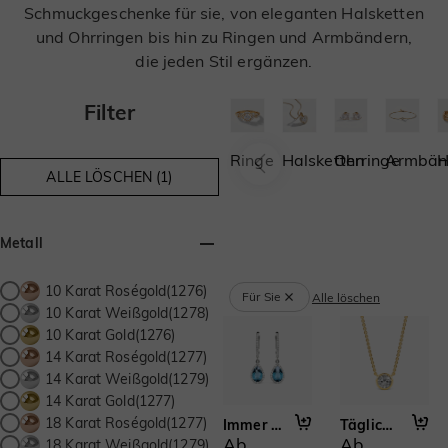
Schmuckgeschenke für sie, von eleganten Halsketten
und Ohrringen bis hin zu Ringen und Armbändern,
die jeden Stil ergänzen.
Filter
Ringe
Halsketten
Ohrringe
Armbän
H
ALLE LÖSCHEN (1)
Metall
10 Karat Roségold(1276)
Für Sie
Alle löschen
10 Karat Weißgold(1278)
10 Karat Gold(1276)
14 Karat Roségold(1277)
14 Karat Weißgold(1279)
14 Karat Gold(1277)
18 Karat Roségold(1277)
Immer für dich da
Tägliches Vermissen
Ab
Ab
18 Karat Weißgold(1279)