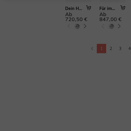
Dein Herz haltend
Für immer beginnt heute
Ab
Ab
720,50 €
847,00 €
1
2
3
4