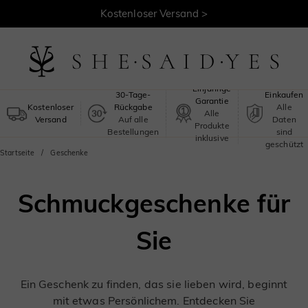
Kostenloser Versand >
Sicheres
Einjährige
30-Tage-
Einkaufen
Garantie
Kostenloser
Rückgabe
Alle
Alle
Versand
Auf alle
Daten
Produkte
Bestellungen
sind
inklusive
geschützt
Startseite
Geschenke
Schmuckgeschenke für
Sie
Ein Geschenk zu finden, das sie lieben wird, beginnt
mit etwas Persönlichem. Entdecken Sie