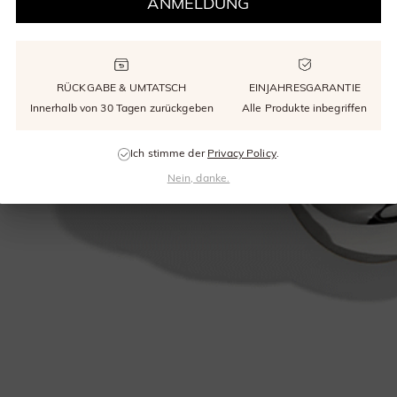
ANMELDUNG
RÜCKGABE & UMTATSCH
EINJAHRESGARANTIE
Innerhalb von 30 Tagen zurückgeben
Alle Produkte inbegriffen
Ich stimme der
Privacy Policy
.
Nein, danke.