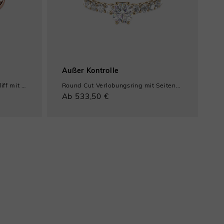
Außer Kontrolle
L
Verlobungsring 0,3 ct Rundschliff mit Seitensteinen
Round Cut Verlobungsring mit Seitensteinen
Ab 533,50 €
A