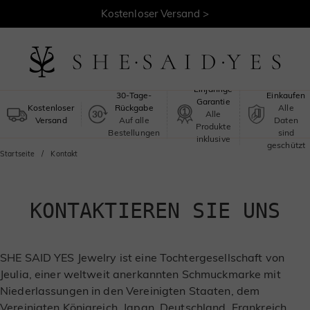
Kostenloser Versand >
Sicheres
Einjährige
30-Tage-
Einkaufen
Garantie
Kostenloser
Rückgabe
Alle
Alle
Versand
Auf alle
Daten
Produkte
Bestellungen
sind
inklusive
geschützt
Startseite
Kontakt
KONTAKTIEREN SIE UNS
SHE SAID YES Jewelry ist eine Tochtergesellschaft von
Jeulia, einer weltweit anerkannten Schmuckmarke mit
Niederlassungen in den Vereinigten Staaten, dem
Vereinigten Königreich, Japan, Deutschland, Frankreich,