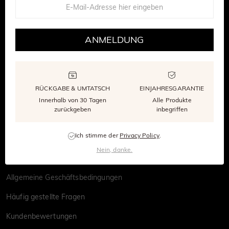
ANMELDUNG
©1997-2026
SHE · SAID · YES
ÜBER SHE·SAID·YES
RÜCKGABE & UMTATSCH
EINJAHRESGARANTIE
Unsere Geschichte
Innerhalb von 30 Tagen
Alle Produkte
zurückgeben
inbegriffen
Über Uns
Ich stimme der
Privacy Policy
.
Unser Edelstein
Nein, danke.
Datenschutzrichtlinie
Allgemeine Geschäftsbedingungen
Häufig gestellte Fragen
Kundenbewertungen