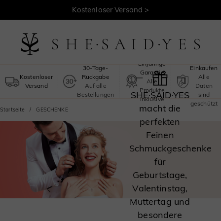
Kostenloser Versand >
GESCH
Sicheres
Einjährige
30-Tage-
Einkaufen
Garantie
Kostenloser
Rückgabe
Alle
Alle
Versand
Auf alle
Daten
Produkte
SHE·SAID·YES
Bestellungen
sind
inklusive
geschützt
macht die
Startseite
GESCHENKE
perfekten
Feinen
Schmuckgeschenke
für
Geburtstage,
Valentinstag,
Muttertag und
besondere