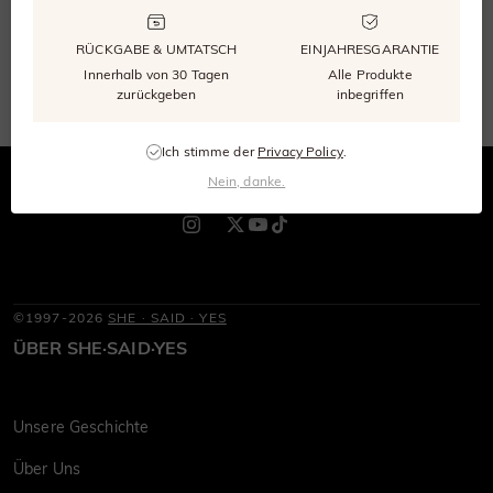
RÜCKGABE & UMTATSCH
EINJAHRESGARANTIE
Abonnieren
Innerhalb von 30 Tagen
Alle Produkte
zurückgeben
inbegriffen
Ich stimme der
Privacy Policy
.
Nein, danke.
©1997-2026
SHE · SAID · YES
ÜBER SHE·SAID·YES
Unsere Geschichte
Über Uns