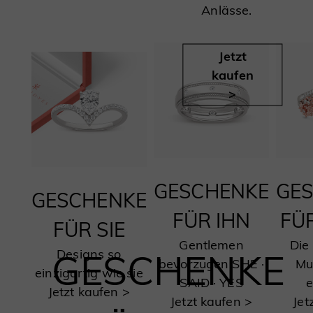
Anlässe.
Jetzt
kaufen
>
GESCHENKE
GE
GESCHENKE
FÜR IHN
FÜ
FÜR SIE
Gentlemen
Die
GESCHENKE
Designs so
bevorzugen SHE ·
Mut
einzigartig wie sie
SAID · YES
e
Jetzt kaufen >
Jetzt kaufen >
Jet