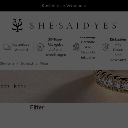
Kostenloser Versand >
Sicheres
Einjährige
30-Tage-
Einkaufen
Garantie
Kostenloser
Rückgabe
Alle
Alle
Versand
Auf alle
Daten
Produkte
Bestellungen
sind
inklusive
geschützt
Startseite
Schmuck
Ringe
Filter