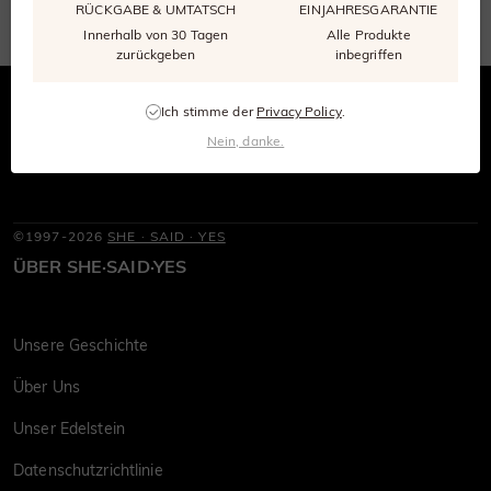
RÜCKGABE & UMTATSCH
EINJAHRESGARANTIE
Innerhalb von 30 Tagen
Alle Produkte
zurückgeben
inbegriffen
Ich stimme der
Privacy Policy
.
Nein, danke.
©1997-2026
SHE · SAID · YES
ÜBER SHE·SAID·YES
Unsere Geschichte
Über Uns
Unser Edelstein
Datenschutzrichtlinie