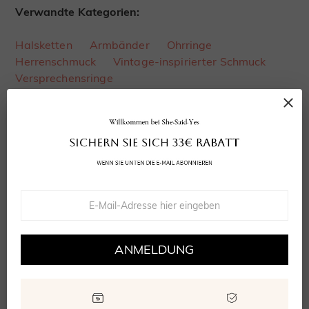
Verwandte Kategorien:
Halsketten
Armbänder
Ohrringe
Herrenschmuck
Vintage-inspirierter Schmuck
Versprechensringe
MELDEN SIE SICH PER E-MAIL ODER TELEFON AN
Erhalten Sie SHE·SAID·YES-Neuigkeiten und
exklusive Angebote – 33 € Rabatt auf Ihre erste
Bestellung.
ANMELDUNG
Abonnieren
Abonnieren