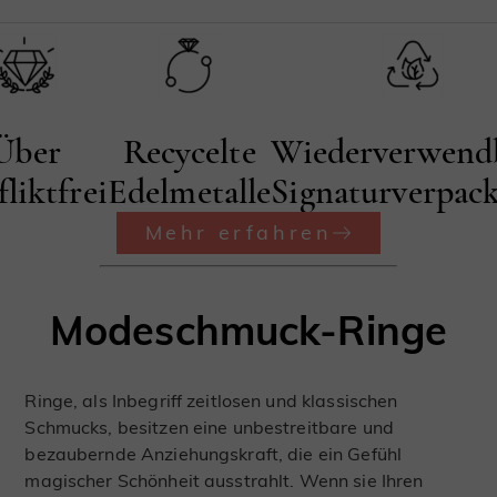
Über
Recycelte
Wiederverwend
liktfrei
Edelmetalle
Signaturverpac
Mehr erfahren
Modeschmuck-Ringe
Ringe, als Inbegriff zeitlosen und klassischen
Schmucks, besitzen eine unbestreitbare und
bezaubernde Anziehungskraft, die ein Gefühl
magischer Schönheit ausstrahlt. Wenn sie Ihren