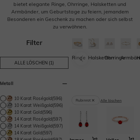
bietet elegante Ringe, Ohrringe, Halsketten und
Armbänder, um Geburtstage zu feiern, jemandem
Besonderen ein Geschenk zu machen oder sich selbst
zu verwöhnen.
Filter
Ringe
Halsketten
Ohrringe
Armbän
H
ALLE LÖSCHEN (1)
Metall
10 Karat Roségold(596)
Rubinrot
Alle löschen
10 Karat Weißgold(596)
10 Karat Gold(596)
14 Karat Roségold(597)
14 Karat Weißgold(597)
14 Karat Gold(597)
18 Karat Roségold(597)