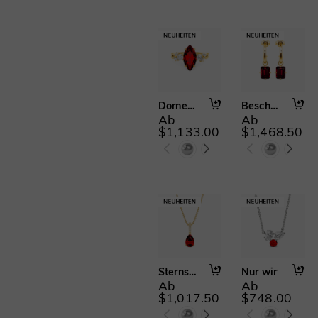
Versteckter Halo(23)
Fuchsienrot(1216)
Herz & Herzschlag(13)
Peridotgrün(1216)
Unendlichkeit(2)
Swiss Blue(1205)
Austauschbar(27)
Aquamarinblau(1216)
Fancy Yellow(1216)
Verschlungen & Knoten(75)
Mutter & Familie(147)
Dornengestrüpp
Beschwingte Schritte
Natur- & Blumenmotive(45)
Ab
Ab
Verlobungsversprechen-
$1,133.00
$1,468.50
Ringe(127)
Skulptural(17)
Ring mit Seitensteinen(197)
Solitärring(67)
Geteilte Ringschiene(30)
Stapelbare Ringe(14)
Dreisteinring(48)
Toi Et Moi(19)
Sternschnuppe
Nur wir
Vintage & Milgrain(28)
Ab
Ab
$1,017.50
$748.00
Jubiläumsringe(7)
Klassische Trauringe(7)