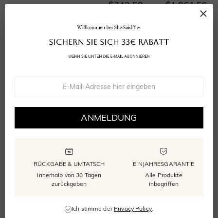
$742.50
$1,061.50
Einsamkeit
Geheimer Verehrer
Ab
Ab
ANMELDUNG
$599.50
$737.00
RÜCKGABE & UMTATSCH
EINJAHRESGARANTIE
Innerhalb von 30 Tagen
Alle Produkte
zurückgeben
inbegriffen
Ich stimme der
Privacy Policy
.
Morgennebel
Leuchtende Aura