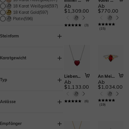
Immer für dich da
Voller Zärtlichkeit
Ab
Ab
18 Karat Weißgold(597)
$1,309.00
$770.00
18 Karat Gold(597)
Platin(596)
(
3
)
(
15
)
Steinform
Asscher(9)
Herz(11)
Marquise(41)
Karatgewicht
Birne/Tropfen(78)
Prinzess(2)
Liebensnebel
An Meine Liebe
Typ
Rund(257)
Trillion(1)
Ab
Ab
$1,133.00
$1,034.00
Kissen(33)
Ringe(527)
Ohrringe(38)
Strahlend(52)
Halsketten(27)
(
6
)
Anlässe
Smaragd(35)
(
19
)
Armbänder(5)
Oval(72)
Geburtstag(570)
Strandurlaub(5)
Empfänger