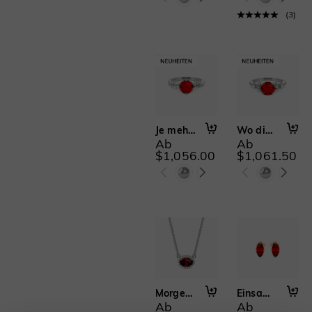
Ringverstärker(15)
(
3
)
Mond & Sterne(2)
2 PCS(43)
3 PCS(12)
2 PCS with Enhancer(15)
Kathedralfassung(54)
Je mehr ich liebe
Wo die Ewigkeit beginnt
Ab
Ab
$1,056.00
$1,061.50
Morgentau
Einsamer Stern
Ab
Ab