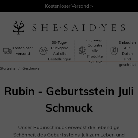
Kostenloser Versand >
Sicheres
Einjährige
30-Tage-
Einkaufen
Garantie
Kostenloser
Rückgabe
Alle
Alle
Versand
Auf alle
Daten
Produkte
Bestellungen
sind
inklusive
geschützt
Startseite
Geschenke
Rubin - Geburtsstein Juli
Schmuck
Unser Rubinschmuck erweckt die lebendige
Schönheit des Geburtssteins Juli zum Leben und