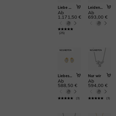
Unendlichkeit(17)
Aquamarinblau(546)
Liebe Umgibt Uns
Leidenschaftlich strahlend
Fancy Yellow(545)
Austauschbar(30)
Ab
Ab
Verschlungen & Knoten(42)
1.171,50 €
693,00 €
Mutter & Familie(469)
Natur- & Blumenmotive(85)
(
25
)
Verlobungsversprechen-
Ringe(24)
Skulptural(7)
Ring mit Seitensteinen(21)
Solitärring(6)
Geteilte Ringschiene(3)
Stapelbare Ringe(197)
Dreisteinring(28)
Liebes Ich
Nur wir
Ab
Ab
Toi Et Moi(32)
588,50 €
594,00 €
Vintage & Milgrain(113)
Herrenringe(1)
(
3
)
(
3
)
Geschwungen(30)
Jubiläumsringe(107)
Klassische Trauringe(102)