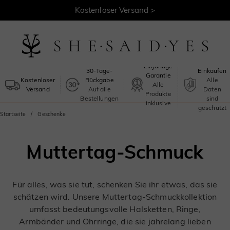
Kostenloser Versand >
Sicheres
Einjährige
30-Tage-
Einkaufen
Garantie
Kostenloser
Rückgabe
Alle
Alle
Versand
Auf alle
Daten
Produkte
Bestellungen
sind
inklusive
geschützt
Startseite
Geschenke
Muttertag-Schmuck
Für alles, was sie tut, schenken Sie ihr etwas, das sie
schätzen wird. Unsere Muttertag-Schmuckkollektion
umfasst bedeutungsvolle Halsketten, Ringe,
Armbänder und Ohrringe, die sie jahrelang lieben