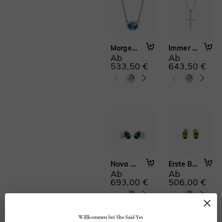
Memoire-Ringe(35)
Ringverstärker(35)
Mond & Sterne(14)
Buchstaben & Zahlen(30)
Morgentau
Immer dein
Ab
Ab
Religiöser Schmuck(8)
533,50 €
643,50 €
2 PCS(33)
3 PCS(8)
2 PCS with Enhancer(17)
Kathedralfassung(23)
Nova & Luna
Erste Begegnung
Ab
Ab
693,00 €
506,00 €