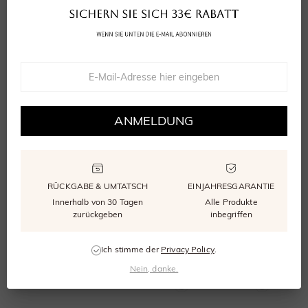
Einsamkeit
Herzschlag der Liebe
Ab
Ab
462,00 €
720,50 €
ANMELDUNG
RÜCKGABE & UMTATSCH
EINJAHRESGARANTIE
Innerhalb von 30 Tagen
Alle Produkte
zurückgeben
inbegriffen
Tagträumer
Flüsternder Regen
Ich stimme der
Privacy Policy
.
Ab
Ab
682,00 €
627,00 €
Nein, danke.