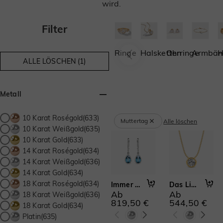
wird.
Filter
Ringe
Halsketten
Ohrringe
Armbän
H
ALLE LÖSCHEN (1)
Metall
10 Karat Roségold(633)
Muttertag
Alle löschen
10 Karat Weißgold(635)
10 Karat Gold(633)
14 Karat Roségold(634)
14 Karat Weißgold(636)
14 Karat Gold(634)
18 Karat Roségold(634)
Immer für dich da
Das Licht meines Lebens
Ab
Ab
18 Karat Weißgold(636)
819,50 €
544,50 €
18 Karat Gold(634)
Platin(635)