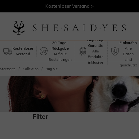
Kostenloser Versand >
Sicheres
Einjährige
30-Tage-
Einkaufen
Garantie
Kostenloser
Rückgabe
Alle
Alle
Versand
Auf alle
Daten
Produkte
Bestellungen
sind
inklusive
geschützt
Startseite
Kollektion
Hug Me
Filter