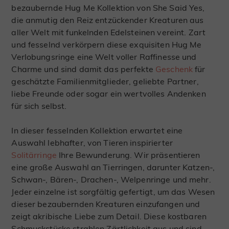
bezaubernde Hug Me Kollektion von She Said Yes,
die anmutig den Reiz entzückender Kreaturen aus
aller Welt mit funkelnden Edelsteinen vereint. Zart
und fesselnd verkörpern diese exquisiten Hug Me
Verlobungsringe eine Welt voller Raffinesse und
Charme und sind damit das perfekte
Geschenk
für
geschätzte Familienmitglieder, geliebte Partner,
liebe Freunde oder sogar ein wertvolles Andenken
für sich selbst.
In dieser fesselnden Kollektion erwartet eine
Auswahl lebhafter, von Tieren inspirierter
Solitärringe
Ihre Bewunderung. Wir präsentieren
eine große Auswahl an Tierringen, darunter Katzen-,
Schwan-, Bären-, Drachen-, Welpenringe und mehr.
Jeder einzelne ist sorgfältig gefertigt, um das Wesen
dieser bezaubernden Kreaturen einzufangen und
zeigt akribische Liebe zum Detail. Diese kostbaren
Schmuckstücke strahlen Zärtlichkeit aus und sind