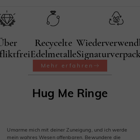
Über
Recycelte
Wiederverwend
liktfrei
Edelmetalle
Signaturverpac
Mehr erfahren
Hug Me Ringe
Umarme mich mit deiner Zuneigung, und ich werde
mein wahres Wesen offenbaren. Bewundere die