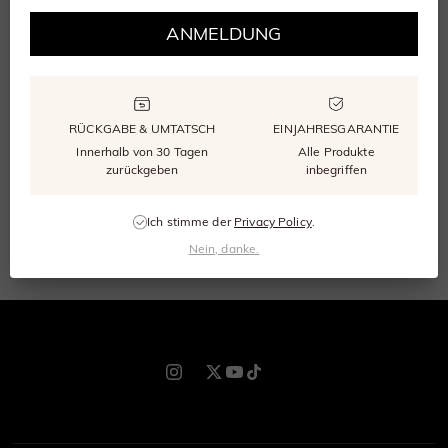
MELDEN SIE SICH PER E-MAIL ODER TELEFON AN
ANMELDUNG
Erhalten Sie SHE·SAID·YES-Neuigkeiten und
exklusive Angebote – 33 € Rabatt auf Ihre erste
Bestellung.
RÜCKGABE & UMTATSCH
EINJAHRESGARANTIE
Innerhalb von 30 Tagen
Alle Produkte
Abonnieren
zurückgeben
inbegriffen
Ich stimme der
Privacy Policy
.
Abonnieren
Nein, danke.