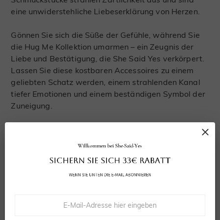
eine unwiderstehliche Liebeserklärung von Herzen.
Gönnen Sie sich die Süße der Gefühle, während Sie
die Hug Me Kollektion umarmen – ein Zeugnis der
Liebe und Bestätigung, die She Said Yes verkörpert.
Lassen Sie diese kostbaren Accessoires zu einem
geliebten Schatz werden, einem strahlenden Kanal
tiefer Emotionen und einem beständigen Symbol der
Zuneigung.
Verwandte Kategorien:
Schmuckkollektion
Toi et Moi Schmuck
Aurora
Ringe
Verlobungsringe
Eheringe