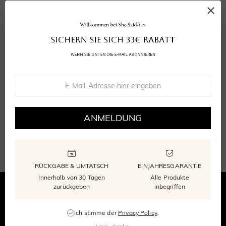
MELDEN SIE SICH PER E-MAIL ODER TELEFON AN
Erhalten Sie SHE·SAID·YES-Neuigkeiten und
exklusive Angebote – 33 € Rabatt auf Ihre erste
Bestellung.
Abonnieren
ANMELDUNG
Abonnieren
RÜCKGABE & UMTATSCH
EINJAHRESGARANTIE
Innerhalb von 30 Tagen
Alle Produkte
zurückgeben
inbegriffen
Ich stimme der
Privacy Policy
.