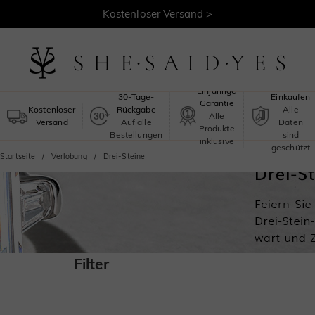
Kostenloser Versand >
Sicheres
Einjährige
30-Tage-
Einkaufen
Garantie
Kostenloser
Rückgabe
Alle
Alle
Versand
Auf alle
Daten
Produkte
Bestellungen
sind
inklusive
geschützt
Startseite
Verlobung
Drei-Steine
Filter