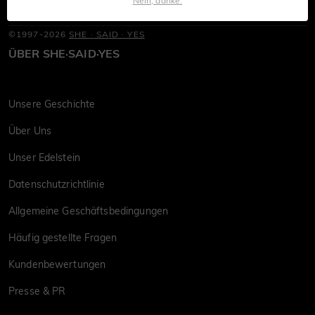
Nein, danke.
©1997-2026
SHE · SAID · YES
ÜBER SHE·SAID·YES
Unsere Geschichte
Über Uns
Unser Edelstein
Datenschutzrichtlinie
Allgemeine Geschäftsbedingungen
Häufig gestellte Fragen
Kundenbewertungen
Presse & PR