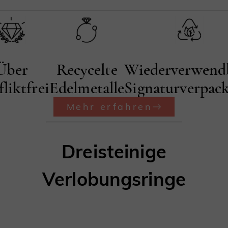
Über
Recycelte
Wiederverwend
liktfrei
Edelmetalle
Signaturverpac
Mehr erfahren
Dreisteinige
Verlobungsringe