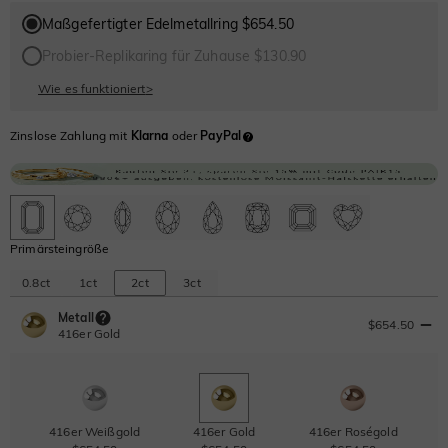
Maßgefertigter Edelmetallring $654.50
Probier-Replikaring für Zuhause $130.90
Wie es funktioniert
>
Zinslose Zahlung mit
Klarna
oder
PayPal
Primärsteingröße
0.8ct
1ct
2ct
3ct
Metall
$654.50
416er Gold
416er Weißgold
416er Gold
416er Roségold