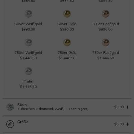
$654.50
$654.50
$654.50
585er Weißgold
585er Gold
585er Roségold
$990.00
$990.00
$990.00
750er Weißgold
750er Gold
750er Roségold
$1,446.50
$1,446.50
$1,446.50
Platin
$1,446.50
Stein
$0.00
Kubisches Zirkonoxid(Weiß) - 1 Stein (2ct)
Größe
Laborgezüchteter Diamant
IGI-Gutachten einsehen
$0.00
2ct
|
G
|
VS2
|
Excellent
|
IGI