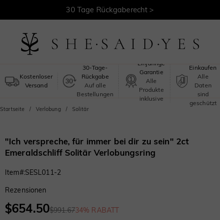
30 Tage Rückgaberecht >
Kostenloser Versand >
Sicheres
Einjährige
30-Tage-
Einkaufen
Garantie
Kostenloser
Rückgabe
Alle
Alle
Versand
Auf alle
Daten
Produkte
Bestellungen
sind
inklusive
geschützt
Startseite
Verlobung
Solitär
"Ich verspreche, für immer bei dir zu sein" 2ct
Emeraldschliff Solitär Verlobungsring
Item#
:
SESL011-2
Rezensionen
$654.50
$991.67
34% RABATT