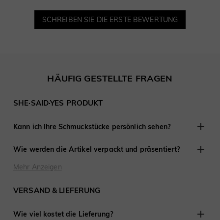
SCHREIBEN SIE DIE ERSTE BEWERTUNG
HÄUFIG GESTELLTE FRAGEN
SHE·SAID·YES PRODUKT
Kann ich Ihre Schmuckstücke persönlich sehen?
Obwohl wir keine Einzelhandelsgeschäfte anderswo haben,
Wie werden die Artikel verpackt und präsentiert?
sind wir erfahren darin, mit Kunden aus der Ferne zu
arbeiten und haben an Tausenden von Verlobungen und
Bei SHE·SAID·YES ist die Präsentation entscheidend, daher
Mehr Anzeigen
Hochzeiten auf der ganzen Welt teilgenommen.
stellen wir sicher, dass jedes Detail perfekt ist, wenn Sie
Schmuck von uns kaufen. Jede Bestellung wird fertig zum
VERSAND & LIEFERUNG
Verschenken geliefert.
Wie viel kostet die Lieferung?