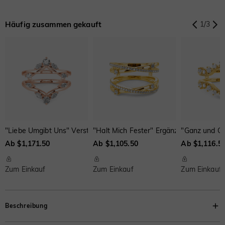
Aquamarinblau
Smaragdgrün
Fancy-Rosa
$0.00
$0.00
$0.00
Häufig zusammen gekauft
1
/
3
Fuchsienrot
Peridotgrün
Saphirblau
$0.00
$0.00
$0.00
Onyx-Schwarz
Fancy Gelb
Schweizerblau
$0.00
$0.00
$0.00
"Liebe Umgibt Uns" Verstärkerring
"Halt Mich Fester" Ergänzungsring
"Ganz und Ga
Ab $1,171.50
Ab $1,105.50
Ab $1,116.5
Braun
Wassermelone
$66.00
$110.00
Zum Einkauf
Zum Einkauf
Zum Einkauf
Beschreibung