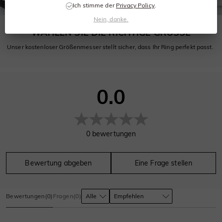
Ich stimme der
Privacy Policy
.
Nein, danke.
WÄHLEN SIE DIE RICHTIGE GRÖSSE
Unser kostenloser Größenmesser stellt sicher, dass Ihr Ring perfekt passt.
0.0
0
bewertungen
Bewertung abgeben
Eine Frage stellen
Bewertungen
(
0
)
Fragen
(
0
)