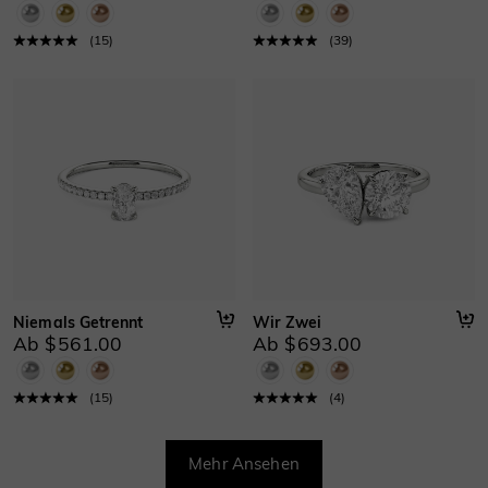
(
15
)
(
39
)
Niemals Getrennt
Wir Zwei
Ab $561.00
Ab $693.00
(
15
)
(
4
)
Mehr Ansehen