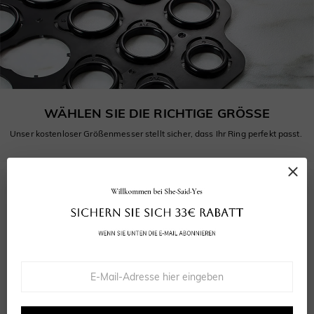
WÄHLEN SIE DIE RICHTIGE GRÖSSE
Unser kostenloser Größenmesser stellt sicher, dass Ihr Ring perfekt passt.
5.0
4
bewertungen
Bewertung abgeben
Eine Frage stellen