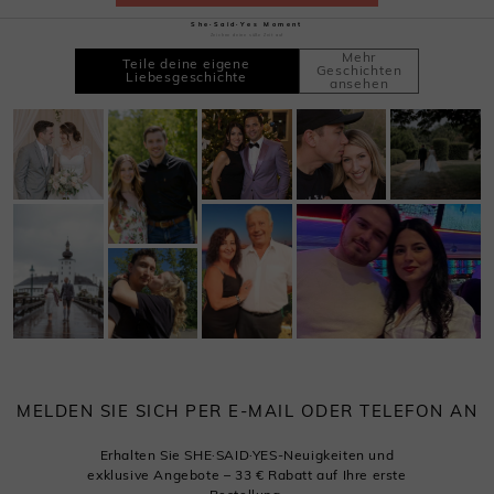
She·Said·Yes Moment
Zeichne deine süße Zeit auf
Mehr
Teile deine eigene
Geschichten
Liebesgeschichte
ansehen
MELDEN SIE SICH PER E-MAIL ODER TELEFON AN
Erhalten Sie SHE·SAID·YES-Neuigkeiten und
exklusive Angebote – 33 € Rabatt auf Ihre erste