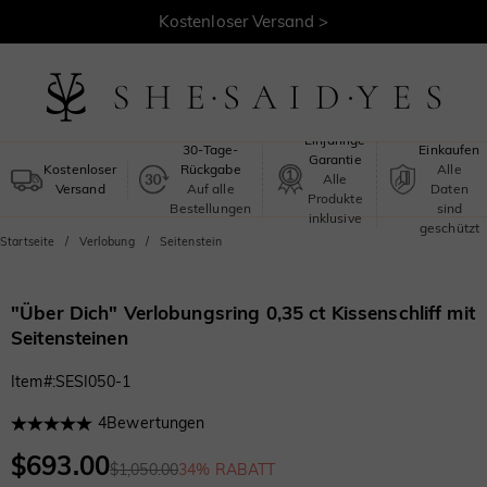
Kostenloser Versand >
Sicheres
Einjährige
30-Tage-
Einkaufen
Garantie
Kostenloser
Rückgabe
Alle
Alle
Versand
Auf alle
Daten
Produkte
Bestellungen
sind
inklusive
geschützt
Startseite
Verlobung
Seitenstein
"Über Dich" Verlobungsring 0,35 ct Kissenschliff mit
Seitensteinen
Item#
:
SESI050-1
4
Bewertungen
$693.00
$1,050.00
34% RABATT