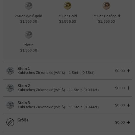
750er Weißgold
750er Gold
750er Roségold
$1,556.50
$1,556.50
$1,556.50
Platin
$1,556.50
Stein 1
$0.00
Kubisches Zirkonoxid(Weiß) - 1 Stein (0.35ct)
Stein 2
Laborgezüchteter Diamant
$0.00
Kubisches Zirkonoxid(Weiß) - 11 Stein (0.044ct)
0.35ct
|
D-E-F
|
VVS1-VS2
|
Excellent
|
No IGI Report
Stein 3
$308.00
Laborgezüchteter Diamant
$0.00
Kubisches Zirkonoxid(Weiß) - 11 Stein (0.044ct)
Moissanit
0.044ct
|
D-E-F
|
VVS1-VS2
|
Excellent
|
No IGI Report
Größe
$55.00
Laborgezüchteter Diamant
$0.00
Moissanit
0.044ct
|
D-E-F
|
VVS1-VS2
|
Excellent
|
No IGI Report