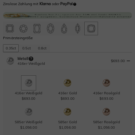
Zinslose Zahlung mit
Klarna
oder
PayPal
Primärsteingröße
0.35ct
0.5ct
0.8ct
Metall
$693.00
416er Weißgold
416er Weißgold
416er Gold
416er Roségold
$693.00
$693.00
$693.00
585er Weißgold
585er Gold
585er Roségold
$1,056.00
$1,056.00
$1,056.00