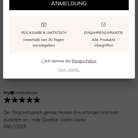
ANMELDUNG
Bewertungen
(
4
)
Fragen
(
0
)
RÜCKGABE & UMTATSCH
EINJAHRESGARANTIE
Alva Reed
VerifiedBuyer
Innerhalb von 30 Tagen
Alle Produkte
zurückgeben
inbegriffen
Der Service war hervorragend. Ich erhielt den Artikel pünktlich.
Sehr prächtiger Ring. Sehr zu empfehlen
Ich stimme der
Privacy Policy
.
31/08/2025
Nein, danke.
Ivy
VerifiedBuyer
Der Ring entsprach genau meinen Erwartungen und kam
pünktlich an - tolle Qualität. Vielen Dank!
09/07/2025