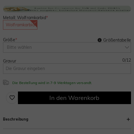
Metall: Wolframkarbid
*
Wolframkarbid
Größe
*
Größentabelle
Bitte wählen
0
/
12
Gravur
Die Bestellung wird in 7-9 Werktagen versandt.
In den Warenkorb
Beschreibung
Dieser schlichte und zeitlose Herren-Ehering vereint einen auffälligen