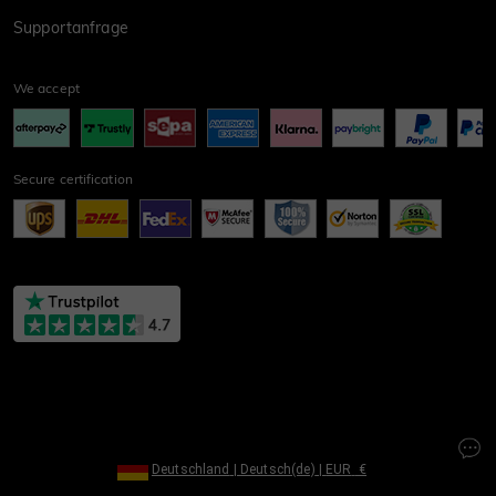
Supportanfrage
We accept
Secure certification
Deutschland
|
Deutsch(de)
|
EUR
€