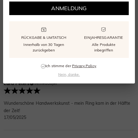
29/05/2025
ANMELDUNG
Kenzo Lehmann
VerifiedBuyer
RÜCKGABE & UMTATSCH
EINJAHRESGARANTIE
Innerhalb von 30 Tagen
Alle Produkte
zurückgeben
inbegriffen
Sehr zart und wunderschön!
18/05/2025
Ich stimme der
Privacy Policy
.
Nein, danke.
Zara Peters
VerifiedBuyer
Wunderschöne Handwerkskunst - mein Ring kam in der Hälfte
der Zeit!
17/05/2025