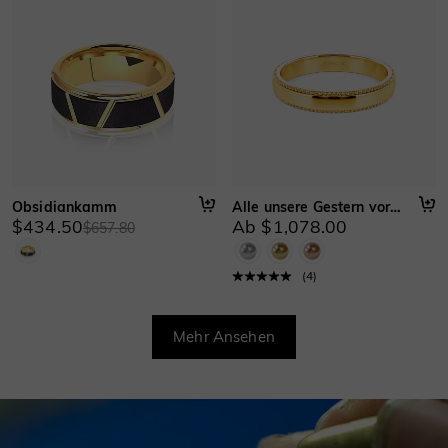
Obsidiankamm
Alle unsere Gestern vorwärts
$434.50
Ab $1,078.00
$657.80
(
4
)
Mehr Ansehen