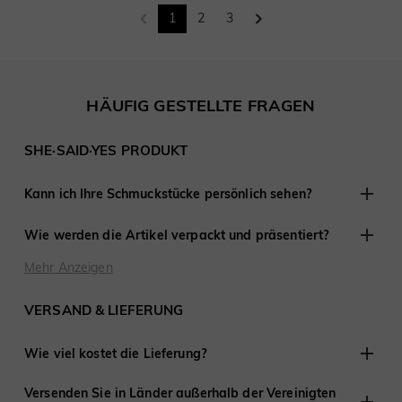
1
2
3
HÄUFIG GESTELLTE FRAGEN
SHE·SAID·YES PRODUKT
Kann ich Ihre Schmuckstücke persönlich sehen?
Obwohl wir keine Einzelhandelsgeschäfte anderswo haben,
Wie werden die Artikel verpackt und präsentiert?
sind wir erfahren darin, mit Kunden aus der Ferne zu
arbeiten und haben an Tausenden von Verlobungen und
Bei SHE·SAID·YES ist die Präsentation entscheidend, daher
Mehr Anzeigen
Hochzeiten auf der ganzen Welt teilgenommen.
stellen wir sicher, dass jedes Detail perfekt ist, wenn Sie
Schmuck von uns kaufen. Jede Bestellung wird fertig zum
VERSAND & LIEFERUNG
Verschenken geliefert.
Wie viel kostet die Lieferung?
Wir bieten kostenlosen Versand in die Vereinigten Staaten
Versenden Sie in Länder außerhalb der Vereinigten