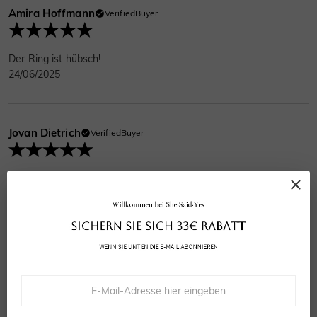
Amira Hoffmann
VerifiedBuyer
Der Ring ist hübsch!
24/06/2025
Jovan Dietrich
VerifiedBuyer
Pünktlich angekommen! 10/10 Empfehlung!!
18/06/2025
Nia Berger
VerifiedBuyer
Fantastisch!! Brauchte einen Qualitätsring mit Individualisierung
- genau der richtige Platz dafür.