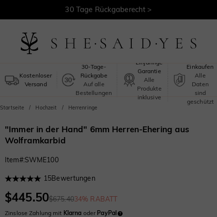
30 Tage Rückgaberecht >
Kostenloser Versand >
Sicheres
Einjährige
30-Tage-
Einkaufen
Garantie
Kostenloser
Rückgabe
Alle
Alle
Versand
Auf alle
Daten
Produkte
Bestellungen
sind
inklusive
geschützt
Startseite
Hochzeit
Herrenringe
"Immer in der Hand" 6mm Herren-Ehering aus
Wolframkarbid
Item#
:
SWME100
15
Bewertungen
$445.50
$675.40
34% RABATT
Zinslose Zahlung mit
Klarna
oder
PayPal