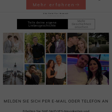
Mehr erfahren
She·Said·Yes Moment
Zeichne deine süße Zeit auf
Mehr
Teile deine eigene
Geschichten
Liebesgeschichte
ansehen
MELDEN SIE SICH PER E-MAIL ODER TELEFON AN
Erhalten Sie SHE·SAID·YES-Neuigkeiten und