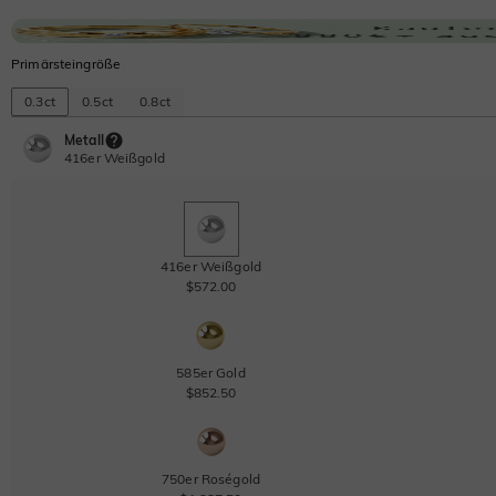
Primärsteingröße
0.3ct
0.5ct
0.8ct
Metall
416er Weißgold
416er Weißgold
$572.00
585er Gold
$852.50
750er Roségold