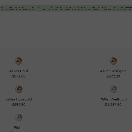
416er Gold
416er Roségold
$572.00
$572.00
585er Roségold
750er Weißgold
$852.50
$1,237.50
Platin