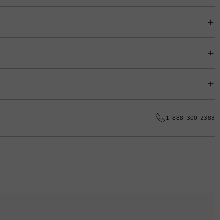
zugten Plan unter dem Artikelpreis für einfache Budgetierung.
.
0% erhoben, um die Anpassungskosten zu decken.
e dauerhafte Exzellenz.
1-888-300-2383