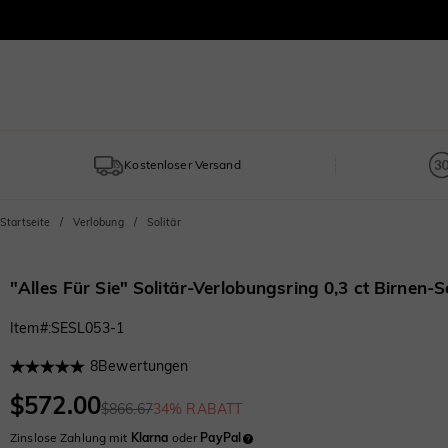
Kostenloser Versand
Startseite
Verlobung
Solitär
"Alles Für Sie" Solitär-Verlobungsring 0,3 ct Birnen-Sc
Item#
:
SESL053-1
8
Bewertungen
$572.00
$866.67
34% RABATT
Zinslose Zahlung mit
Klarna
oder
PayPal