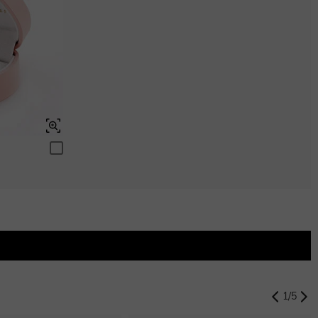
Aquamarinblau
$0.00
Peridotgrün
$0.00
Schweizerblau
$0.00
1
/
5