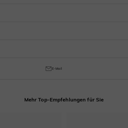
n Sie Ihren Einkauf bei der Kasse in 3-4 Zahlungen auf. Wählen Sie Ihren bevor
s zum Polieren, verfolgen Sie jeden Schritt in Ihrem Konto nach der Bestellung
ungetragen). Aufgrund handwerklicher Arbeit wird eine Rückgabegebühr von 3
ellungs- und Handwerksmängel abdeckt und gewährleistet ab dem Kaufdatum ein
E-Mail
Mehr Top-Empfehlungen für Sie