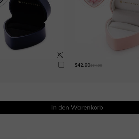
Granatrot
Amethystviolett
$0.00
$0.00
Fancy-Rosa
Fuchsienrot
$0.00
$0.00
$42.90
0
$64.90
Onyx-Schwarz
Fancy Gelb
$0.00
$0.00
In den Warenkorb