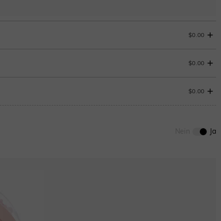
$0.00
$0.00
$0.00
0
/
12
Nein
Ja
ENDET IN
00 : 12 : 58 : 59