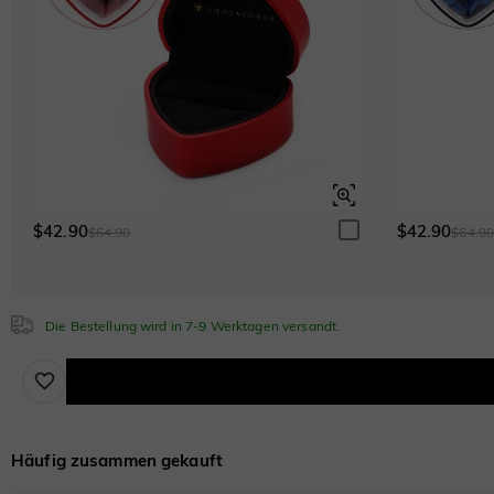
Weiß
$0.00
Smaragdgrün
$0.00
$42.90
$42.90
$64.90
$64.9
Saphirblau
$0.00
Die Bestellung wird in 7-9 Werktagen versandt.
Häufig zusammen gekauft