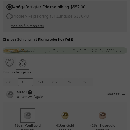
Maßgefertigter Edelmetallring $682.00
Probier-Replikaring für Zuhause $136.40
Wie es funktioniert
>
Zinslose Zahlung mit
Klarna
oder
PayPal
Primärsteingröße
0.8ct
1.5ct
1ct
2.5ct
2ct
3ct
Metall
$682.00
416er Weißgold
416er Weißgold
416er Gold
416er Roségold