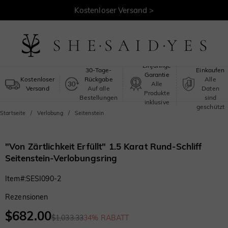
30 Tage Rückgaberecht >
Kostenloser Versand >
Sicheres
Einjährige
30-Tage-
Einkaufen
Garantie
Kostenloser
Rückgabe
Alle
Alle
Versand
Auf alle
Daten
Produkte
Bestellungen
sind
inklusive
geschützt
Startseite
Verlobung
Seitenstein
"Von Zärtlichkeit Erfüllt" 1.5 Karat Rund-Schliff
Seitenstein-Verlobungsring
Item#
:
SESI090-2
Rezensionen
$682.00
$1,033.33
34% RABATT