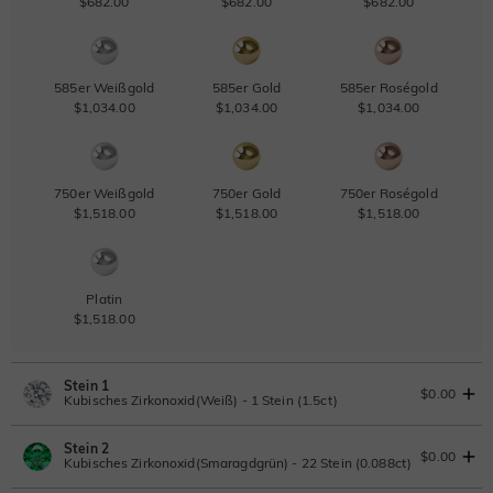
$682.00
$682.00
$682.00
585er Weißgold
585er Gold
585er Roségold
$1,034.00
$1,034.00
$1,034.00
750er Weißgold
750er Gold
750er Roségold
$1,518.00
$1,518.00
$1,518.00
Platin
$1,518.00
Stein 1
$0.00
Kubisches Zirkonoxid(Weiß) - 1 Stein (1.5ct)
Stein 2
Laborgezüchteter Diamant
IGI-Gutachten einsehen
$0.00
Kubisches Zirkonoxid(Smaragdgrün) - 22 Stein (0.088ct)
1.5ct
|
F
|
VS2
|
Excellent
|
IGI