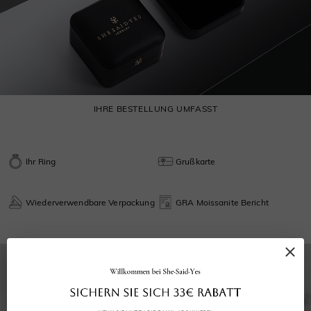
IHRE BESTELLUNG UMFASST
Ihr Ring
Grußkarte
Wiederverwendbare Verpackung
GRA Moissanite Bericht