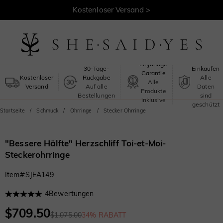
30 Tage Rückgaberecht >
Kostenloser Versand >
Sicheres
Einjährige
30-Tage-
Einkaufen
Garantie
Kostenloser
Rückgabe
Alle
Alle
Versand
Auf alle
Daten
Produkte
Bestellungen
sind
inklusive
geschützt
Startseite
Schmuck
Ohrringe
Stecker Ohrringe
"Bessere Hälfte" Herzschliff Toi-et-Moi-
Steckerohrringe
Item#
:
SJEA149
4
Bewertungen
$709.50
$1,075.00
34% RABATT