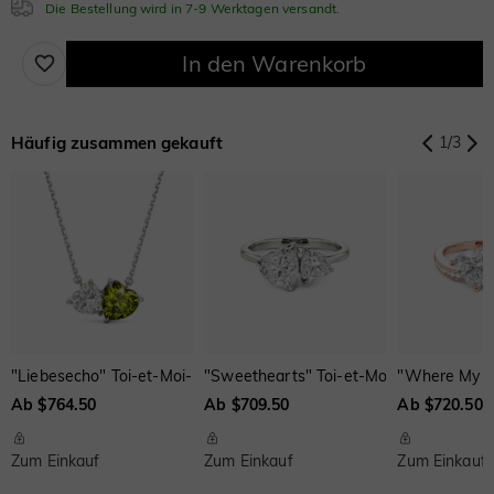
Die Bestellung wird in 7-9 Werktagen versandt.
Weiß
Granatrot
Aquamarinblau
$0.00
$0.00
$0.00
In den Warenkorb
Blauer Saphir
Rosa Saphir
$308.00
$308.00
Smaragdgrün
Fancy-Rosa
Fuchsienrot
Kubisches Zirkonoxid
Häufig zusammen gekauft
1
/
3
$0.00
$0.00
$0.00
Weiß
Granatrot
Amethystviolett
Peridotgrün
Saphirblau
Onyx-Schwarz
$0.00
$0.00
$0.00
$0.00
$0.00
$0.00
Aquamarinblau
Smaragdgrün
Fancy-Rosa
Fancy Gelb
Schweizerblau
Braun
$0.00
$0.00
$0.00
$0.00
$0.00
$66.00
"Liebesecho" Toi-et-Moi-Halskette mit Herzschliff
"Sweethearts" Toi-et-Moi Verlobungsri
"Where My He
Ab $764.50
Ab $709.50
Ab $720.50
Fuchsienrot
Peridotgrün
Saphirblau
$0.00
$0.00
$0.00
Zum Einkauf
Zum Einkauf
Zum Einkauf