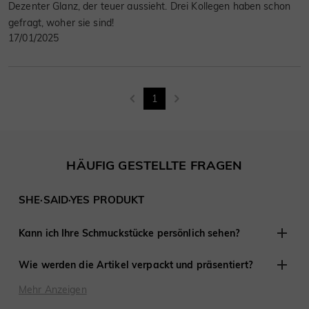
Dezenter Glanz, der teuer aussieht. Drei Kollegen haben schon
gefragt, woher sie sind!
17/01/2025
1
HÄUFIG GESTELLTE FRAGEN
SHE·SAID·YES PRODUKT
Kann ich Ihre Schmuckstücke persönlich sehen?
Obwohl wir keine Einzelhandelsgeschäfte anderswo haben,
Wie werden die Artikel verpackt und präsentiert?
sind wir erfahren darin, mit Kunden aus der Ferne zu
arbeiten und haben an Tausenden von Verlobungen und
Bei SHE·SAID·YES ist die Präsentation entscheidend, daher
Mehr Anzeigen
Hochzeiten auf der ganzen Welt teilgenommen.
stellen wir sicher, dass jedes Detail perfekt ist, wenn Sie