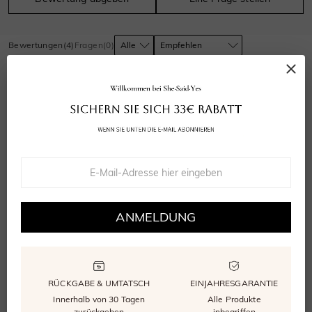
Bewertungen
(
4
)
Fragen
(
0
)
Vivienne Adler
VerifiedBuyer
Sie sind einfach wunderschön! Ich bin so zufrieden mit diesen
Ohrringen.
ANMELDUNG
16/08/2025
RÜCKGABE & UMTATSCH
EINJAHRESGARANTIE
Innerhalb von 30 Tagen
Alle Produkte
zurückgeben
inbegriffen