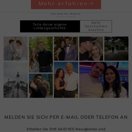
Mehr erfahren
She·Said·Yes Moment
Zeichne deine süße Zeit auf
Mehr
Teile deine eigene
Geschichten
Liebesgeschichte
ansehen
MELDEN SIE SICH PER E-MAIL ODER TELEFON AN
Erhalten Sie SHE·SAID·YES-Neuigkeiten und