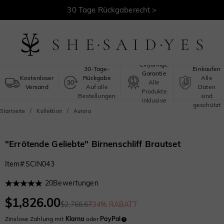
30 Tage Rückgaberecht >
Kostenloser Versand >
Sicheres
Einjährige
30-Tage-
Einkaufen
Garantie
Kostenloser
Rückgabe
Alle
Alle
Versand
Auf alle
Daten
Produkte
Bestellungen
sind
inklusive
geschützt
Startseite
Kollektion
Aurora
"Errötende Geliebte" Birnenschliff Brautset
Item#
:
SCIN043
20
Bewertungen
$1,826.00
$2,766.67
34% RABATT
Zinslose Zahlung mit
Klarna
oder
PayPal