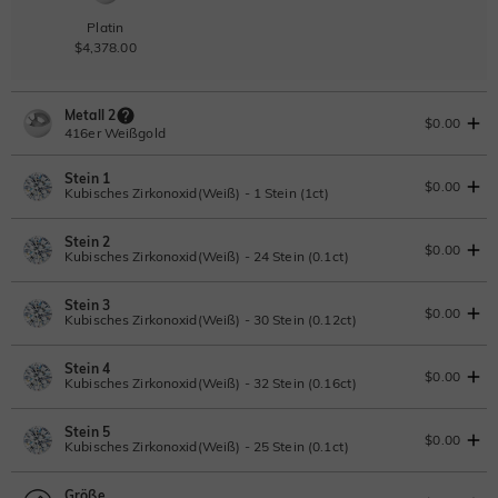
Platin
$4,378.00
Metall 2
$0.00
416er Weißgold
Stein 1
$0.00
Kubisches Zirkonoxid(Weiß) - 1 Stein (1ct)
416er Weißgold
Stein 2
416er Gold
416er Roségold
Laborgezüchteter Diamant
IGI-Gutachten einsehen
$0.00
Kubisches Zirkonoxid(Weiß) - 24 Stein (0.1ct)
$0.00
$0.00
$0.00
1ct
|
F
|
VS2
|
Excellent
|
IGI
Ändern Sie
Stein 3
$836.00
Laborgezüchteter Diamant
$0.00
Kubisches Zirkonoxid(Weiß) - 30 Stein (0.12ct)
Moissanit
0.1ct
|
D-E-F
|
VVS1-VS2
|
Excellent
|
No IGI Report
Stein 4
$110.00
Laborgezüchteter Diamant
$0.00
Kubisches Zirkonoxid(Weiß) - 32 Stein (0.16ct)
Moissanit
0.12ct
|
D-E-F
|
VVS1-VS2
|
Excellent
|
No IGI Report
Moissanit
Saphirblau
Rubinrot
Stein 5
$132.00
Laborgezüchteter Diamant
$0.00
$324.50
$324.50
$324.50
Kubisches Zirkonoxid(Weiß) - 25 Stein (0.1ct)
Moissanit
0.16ct
|
D-E-F
|
VVS1-VS2
|
Excellent
|
No IGI Report
Moissanit
Größe