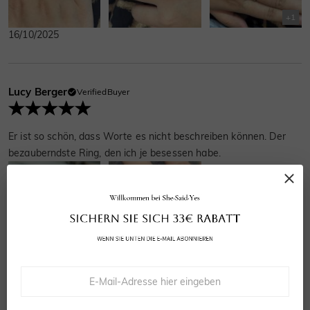
+
1
16/10/2025
Lucy Berger
VerifiedBuyer
Er ist so schön, dass Worte es nicht beschreiben können. Der
bezauberndste Ring, den ich je besessen habe.
29/07/2025