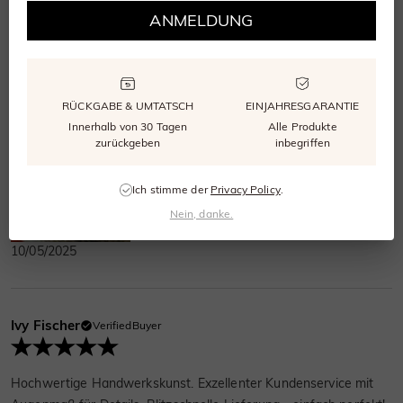
Joyce Richter
VerifiedBuyer
ANMELDUNG
Hochwertige Trauringe wie von Luxusmarken - nur günstiger.
Ständige Komplimente. Perfekte Handwerkskunst - rundum
RÜCKGABE & UMTATSCH
EINJAHRESGARANTIE
zufrieden!
Innerhalb von 30 Tagen
Alle Produkte
zurückgeben
inbegriffen
Ich stimme der
Privacy Policy
.
Nein, danke.
10/05/2025
Ivy Fischer
VerifiedBuyer
Hochwertige Handwerkskunst. Exzellenter Kundenservice mit