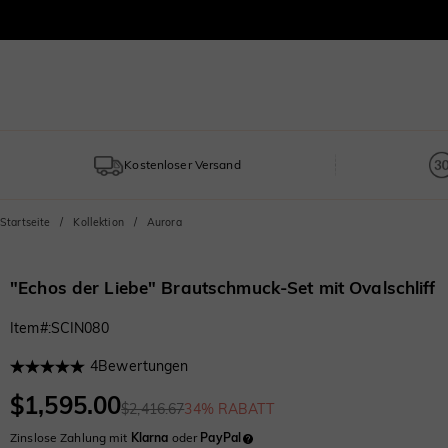
Kostenloser Versand
Startseite
Kollektion
Aurora
"Echos der Liebe" Brautschmuck-Set mit Ovalschliff
Item#
:
SCIN080
4
Bewertungen
$1,595.00
$2,416.67
34% RABATT
Zinslose Zahlung mit
Klarna
oder
PayPal