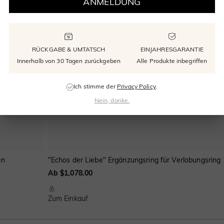
ANMELDUNG
RÜCKGABE & UMTATSCH
EINJAHRESGARANTIE
Innerhalb von 30 Tagen zurückgeben
Alle Produkte inbegriffen
Ich stimme der
Privacy Policy
.
Nein, danke.
en
"Echos der Liebe" Ergänzungsring für Verlobungsring
Ab $1,078.00
Zum Einkauf