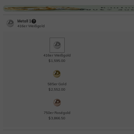
Metall 1
416er Weißgold
416er Weißgold
$1,595.00
585er Gold
$2,552.00
750er Roségold
$3,866.50