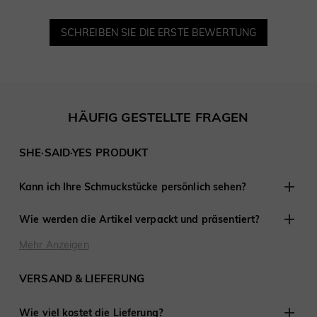
SCHREIBEN SIE DIE ERSTE BEWERTUNG
HÄUFIG GESTELLTE FRAGEN
SHE·SAID·YES PRODUKT
Kann ich Ihre Schmuckstücke persönlich sehen?
Obwohl wir keine Einzelhandelsgeschäfte anderswo haben,
Wie werden die Artikel verpackt und präsentiert?
sind wir erfahren darin, mit Kunden aus der Ferne zu
arbeiten und haben an Tausenden von Verlobungen und
Bei SHE·SAID·YES ist die Präsentation entscheidend, daher
Mehr Anzeigen
Hochzeiten auf der ganzen Welt teilgenommen.
stellen wir sicher, dass jedes Detail perfekt ist, wenn Sie
Schmuck von uns kaufen. Jede Bestellung wird fertig zum
VERSAND & LIEFERUNG
Verschenken geliefert.
Wie viel kostet die Lieferung?