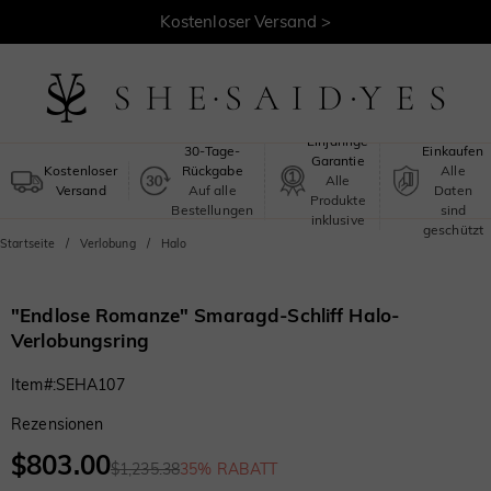
30 Tage Rückgaberecht >
Kostenloser Versand >
Sicheres
Einjährige
30-Tage-
Einkaufen
Garantie
Kostenloser
Rückgabe
Alle
Alle
Versand
Auf alle
Daten
Produkte
Bestellungen
sind
inklusive
geschützt
Startseite
Verlobung
Halo
"Endlose Romanze" Smaragd-Schliff Halo-
Verlobungsring
Item#
:
SEHA107
Rezensionen
$803.00
$1,235.38
35% RABATT