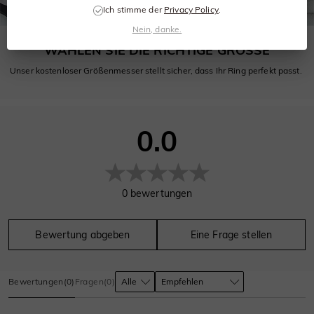
Ich stimme der
Privacy Policy
.
Nein, danke.
WÄHLEN SIE DIE RICHTIGE GRÖSSE
Unser kostenloser Größenmesser stellt sicher, dass Ihr Ring perfekt passt.
0.0
0
bewertungen
Bewertung abgeben
Eine Frage stellen
Bewertungen
(
0
)
Fragen
(
0
)