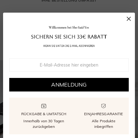
IHRE BESTELLUNG UMFASST
Ihr Ring
Grußkarte
Wiederverwendbare Verpackung
GRA Moissanite Bericht
ANMELDUNG
RÜCKGABE & UMTATSCH
EINJAHRESGARANTIE
Innerhalb von 30 Tagen
Alle Produkte
zurückgeben
inbegriffen