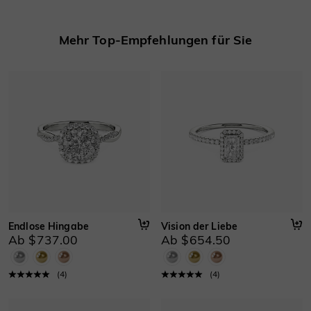
Mehr erfahren
Basisinformationen
Mehr Top-Empfehlungen für Sie
Höhe
:
5.1 mm
Material
:
Gold 750/585/416 Massivgold, Platin
Dicke
:
1.4 mm
Breite
:
1.5 mm
Endlose Hingabe
Vision der Liebe
Ab $737.00
Ab $654.50
(
4
)
(
4
)