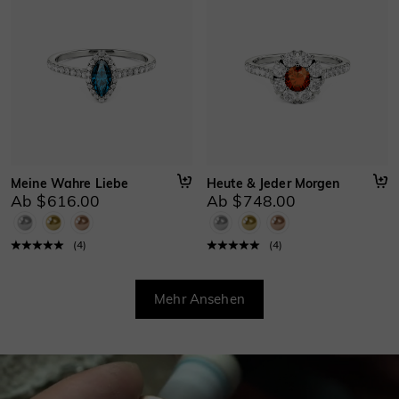
Meine Wahre Liebe
Heute & Jeder Morgen
Ab $616.00
Ab $748.00
(
4
)
(
4
)
Mehr Ansehen