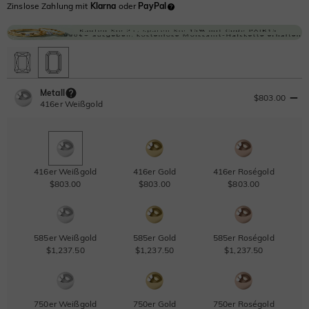
Zinslose Zahlung mit
Klarna
oder
PayPal
Metall
$803.00
416er Weißgold
416er Weißgold
416er Gold
416er Roségold
$803.00
$803.00
$803.00
585er Weißgold
585er Gold
585er Roségold
$1,237.50
$1,237.50
$1,237.50
750er Weißgold
750er Gold
750er Roségold