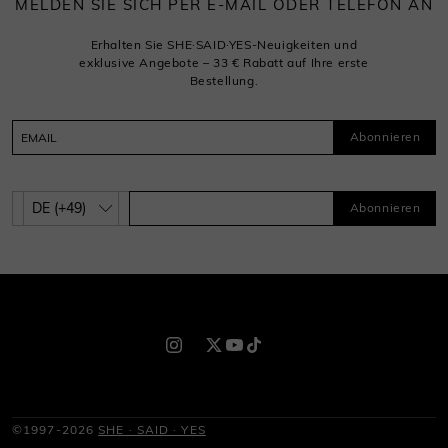
MELDEN SIE SICH PER E-MAIL ODER TELEFON AN
Erhalten Sie SHE·SAID·YES-Neuigkeiten und
exklusive Angebote – 33 € Rabatt auf Ihre erste
Bestellung.
Abonnieren
Abonnieren
©1997-2026
SHE · SAID · YES