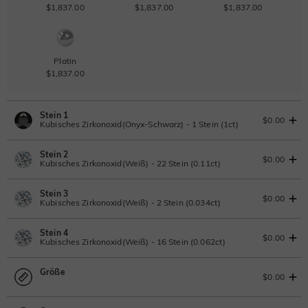
$1,837.00
$1,837.00
$1,837.00
Platin
$1,837.00
Stein 1
$0.00
Kubisches Zirkonoxid(Onyx-Schwarz) - 1 Stein (1ct)
Stein 2
Laborgezüchteter Diamant
IGI-Gutachten einsehen
$0.00
Kubisches Zirkonoxid(Weiß) - 22 Stein (0.11ct)
1ct
|
F
|
VS2
|
Excellent
|
IGI
Ändern Sie
Stein 3
$836.00
Laborgezüchteter Diamant
$0.00
Kubisches Zirkonoxid(Weiß) - 2 Stein (0.034ct)
Moissanit
0.11ct
|
D-E-F
|
VVS1-VS2
|
Excellent
|
No IGI Report
Stein 4
$115.50
Laborgezüchteter Diamant
$0.00
Kubisches Zirkonoxid(Weiß) - 16 Stein (0.062ct)
Moissanit
0.034ct
|
D-E-F
|
VVS1-VS2
|
Excellent
|
No IGI Report
Moissanit
Größe
$55.00
$259.60 JETZT
20% OFF
ENDET IN
00 : 03 : 00 : 42
Laborgezüchteter Diamant
$0.00
$324.50
Moissanit
Laborgezüchteter Edelstein
0.062ct
|
D-E-F
|
VVS1-VS2
|
Excellent
|
No IGI Report
Moissanit