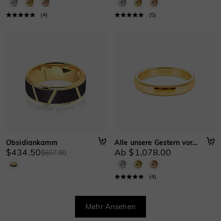
(
4
)
(
5
)
Obsidiankamm
Alle unsere Gestern vorwärts
$434.50
Ab $1,078.00
$657.80
(
4
)
Mehr Ansehen