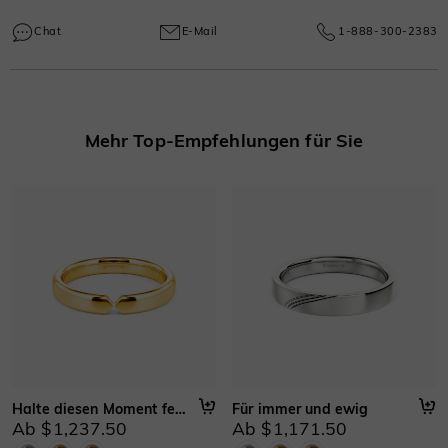
Jedes SHE·SAID·YES Stück kommt mit einer einjährigen Garantie, die
Mehr erfahren
Herstellungs- und Handwerksmängel abdeckt und gewährleistet ab dem
Chat
E-Mail
1-888-300-2383
Kaufdatum eine dauerhafte Exzellenz.
Mehr erfahren
Mehr Top-Empfehlungen für Sie
Halte diesen Moment fest
Für immer und ewig
Ab $1,237.50
Ab $1,171.50