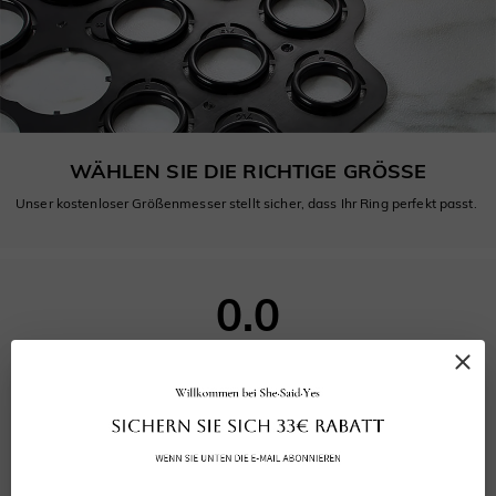
WÄHLEN SIE DIE RICHTIGE GRÖSSE
Unser kostenloser Größenmesser stellt sicher, dass Ihr Ring perfekt passt.
0.0
0
bewertungen
Bewertung abgeben
Eine Frage stellen