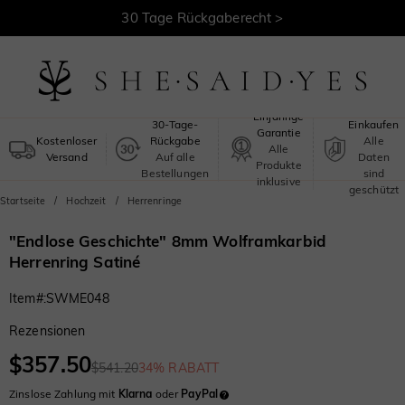
30 Tage Rückgaberecht >
Kostenloser Versand >
Sicheres
Einjährige
30-Tage-
Einkaufen
Garantie
Kostenloser
Rückgabe
Alle
Alle
Versand
Auf alle
Daten
Produkte
Bestellungen
sind
inklusive
geschützt
Startseite
Hochzeit
Herrenringe
"Endlose Geschichte" 8mm Wolframkarbid
Herrenring Satiné
Item#
:
SWME048
Rezensionen
$357.50
$541.20
34% RABATT
Zinslose Zahlung mit
Klarna
oder
PayPal