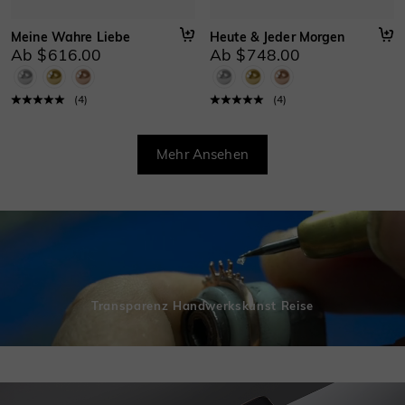
Meine Wahre Liebe
Heute & Jeder Morgen
Ab $616.00
Ab $748.00
(
4
)
(
4
)
Mehr Ansehen
Transparenz Handwerkskunst Reise