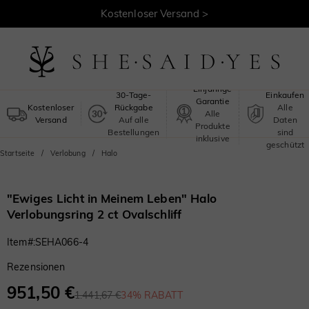
30 Tage Rückgaberecht >
Kostenloser Versand >
Sicheres
Einjährige
30-Tage-
Einkaufen
Garantie
Kostenloser
Rückgabe
Alle
Alle
Versand
Auf alle
Daten
Produkte
Bestellungen
sind
inklusive
geschützt
Startseite
Verlobung
Halo
"Ewiges Licht in Meinem Leben" Halo
Verlobungsring 2 ct Ovalschliff
Item#
:
SEHA066-4
Rezensionen
951,50 €
1.441,67 €
34% RABATT