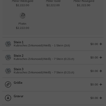
750er Weißgold
750er Gold
750er Roségold
$2,222.00
$2,222.00
$2,222.00
Platin
$2,222.00
Stein 1
$0.00
Kubisches Zirkonoxid(Weiß) - 1 Stein (2ct)
Stein 2
Laborgezüchteter Diamant
IGI-Gutachten einsehen
$0.00
Kubisches Zirkonoxid(Weiß) - 7 Stein (0.21ct)
2ct
|
G
|
VS2
|
Excellent
|
IGI
Ändern Sie
Stein 3
$1,941.50
Laborgezüchteter Diamant
$0.00
Kubisches Zirkonoxid(Weiß) - 7 Stein (0.21ct)
Moissanit
0.21ct
|
D-E-F
|
VVS1-VS2
|
Excellent
|
No IGI Report
Größe
$176.00
Laborgezüchteter Diamant
$0.00
Moissanit
0.21ct
|
D-E-F
|
VVS1-VS2
|
Excellent
|
No IGI Report
Moissanit
Gravur
$176.00
$448.80 JETZT
20% OFF
ENDET IN
00 : 01 : 27 : 15
Größentabelle
$0.00
$561.00
Moissanit
Bitte wählen
Laborgezüchteter Edelstein