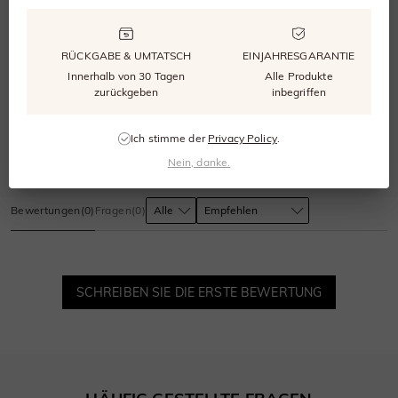
0.0
RÜCKGABE & UMTATSCH
EINJAHRESGARANTIE
Innerhalb von 30 Tagen
Alle Produkte
zurückgeben
inbegriffen
0
bewertungen
Ich stimme der
Privacy Policy
.
Bewertung abgeben
Eine Frage stellen
Nein, danke.
Bewertungen
(
0
)
Fragen
(
0
)
SCHREIBEN SIE DIE ERSTE BEWERTUNG