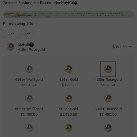
Zinslose Zahlung mit
Klarna
oder
PayPal
Primärsteingröße
2ct
3ct
Metall
$951.50
416er Roségold
416er Weißgold
416er Gold
416er Roségold
$951.50
$951.50
$951.50
585er Weißgold
585er Gold
585er Roségold
$1,490.50
$1,490.50
$1,490.50