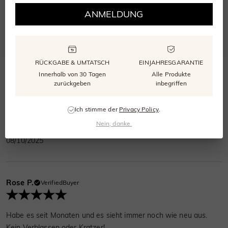
ANMELDUNG
Bewertung abgeben
Eine Frage stellen
RÜCKGABE & UMTATSCH
EINJAHRESGARANTIE
Bewertungen
(
4
)
Fragen
(
0
)
Innerhalb von 30 Tagen
Alle Produkte
zurückgeben
inbegriffen
Dora Kit
VerifiedBuyer
Ich stimme der
Privacy Policy
.
Nein, danke.
Schneller Versand! Gute Qualität, ich liebe es.
08/10/2025
Rose P.
VerifiedBuyer
Habe es seit Monaten und es sieht immer noch wie neu aus.
Kein Verblassen oder Kratzer!