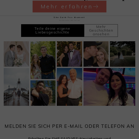
Mehr erfahren
She·Said·Yes Moment
Zeichne deine süße Zeit auf
Mehr
Teile deine eigene
Geschichten
Liebesgeschichte
ansehen
MELDEN SIE SICH PER E-MAIL ODER TELEFON AN
Erhalten Sie SHE·SAID·YES-Neuigkeiten und