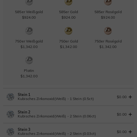
585er Weißgold
585er Gold
585er Roségold
$924.00
$924.00
$924.00
750er Weißgold
750er Gold
750er Roségold
$1,342.00
$1,342.00
$1,342.00
Platin
$1,342.00
Stein 1
$0.00
Kubisches Zirkonoxid(Weiß) - 1 Stein (0.5ct)
Stein 2
Laborgezüchteter Diamant
$0.00
Kubisches Zirkonoxid(Weiß) - 2 Stein (0.06ct)
0.5ct
|
D-E-F
|
VVS1-VS2
|
Excellent
|
No IGI Report
Stein 3
$379.50
Laborgezüchteter Diamant
$0.00
Kubisches Zirkonoxid(Weiß) - 2 Stein (0.03ct)