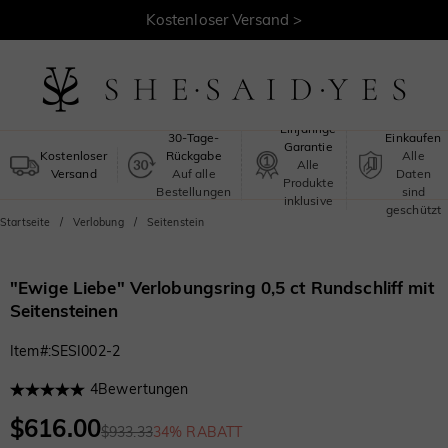
30 Tage Rückgaberecht >
Kostenloser Versand >
Sicheres
Einjährige
30-Tage-
Einkaufen
Garantie
Kostenloser
Rückgabe
Alle
Alle
Versand
Auf alle
Daten
Produkte
Bestellungen
sind
inklusive
geschützt
Startseite
Verlobung
Seitenstein
"Ewige Liebe" Verlobungsring 0,5 ct Rundschliff mit
Seitensteinen
Item#
:
SESI002-2
4
Bewertungen
$616.00
$933.33
34% RABATT