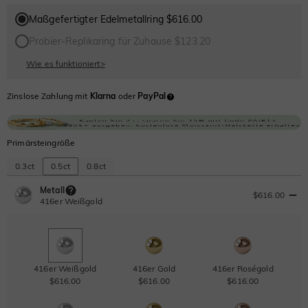
Maßgefertigter Edelmetallring $616.00
Probier-Replikaring für Zuhause $123.20
Wie es funktioniert
>
Zinslose Zahlung mit
Klarna
oder
PayPal
Primärsteingröße
0.3ct
0.5ct
0.8ct
Metall
$616.00
416er Weißgold
416er Weißgold
416er Gold
416er Roségold
$616.00
$616.00
$616.00