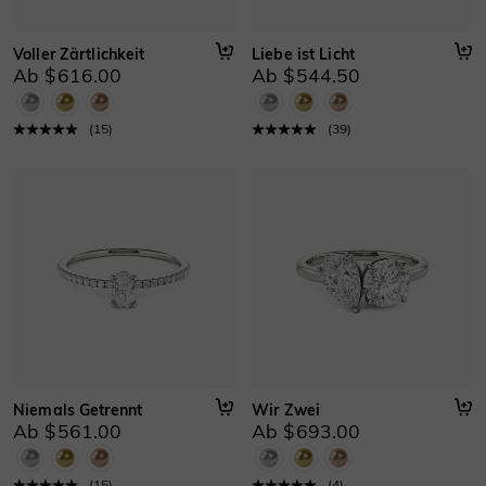
Voller Zärtlichkeit
Liebe ist Licht
Ab $616.00
Ab $544.50
(
15
)
(
39
)
Niemals Getrennt
Wir Zwei
Ab $561.00
Ab $693.00
(
15
)
(
4
)