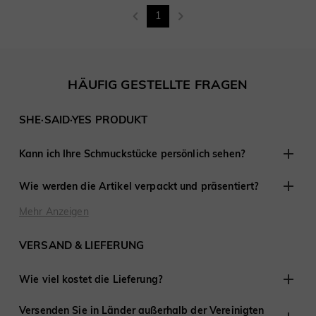
1
HÄUFIG GESTELLTE FRAGEN
SHE·SAID·YES PRODUKT
Kann ich Ihre Schmuckstücke persönlich sehen?
Obwohl wir keine Einzelhandelsgeschäfte anderswo haben,
Wie werden die Artikel verpackt und präsentiert?
sind wir erfahren darin, mit Kunden aus der Ferne zu
arbeiten und haben an Tausenden von Verlobungen und
Bei SHE·SAID·YES ist die Präsentation entscheidend, daher
Mehr Anzeigen
Hochzeiten auf der ganzen Welt teilgenommen.
stellen wir sicher, dass jedes Detail perfekt ist, wenn Sie
Schmuck von uns kaufen. Jede Bestellung wird fertig zum
VERSAND & LIEFERUNG
Verschenken geliefert.
Wie viel kostet die Lieferung?
Wir bieten kostenlosen Versand in die Vereinigten Staaten
Versenden Sie in Länder außerhalb der Vereinigten