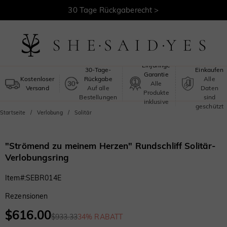
30 Tage Rückgaberecht >
Kostenloser Versand >
Sicheres
Einjährige
30-Tage-
Einkaufen
Garantie
Kostenloser
Rückgabe
Alle
Alle
Versand
Auf alle
Daten
Produkte
Bestellungen
sind
inklusive
geschützt
Startseite
Verlobung
Solitär
"Strömend zu meinem Herzen" Rundschliff Solitär-
Verlobungsring
Item#
:
SEBR014E
Rezensionen
$616.00
$933.33
34% RABATT