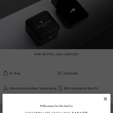
IHRE BESTELLUNG UMFASST
Ihr Ring
Grußkarte
Wiederverwendbare Verpackung
GRA Moissanite Bericht