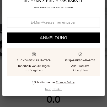
ANMELDUNG
RÜCKGABE & UMTATSCH
EINJAHRESGARANTIE
Innerhalb von 30 Tagen
Alle Produkte
WÄHLEN SIE DIE RICHTIGE GRÖSSE
zurückgeben
inbegriffen
Unser kostenloser Größenmesser stellt sicher, dass Ihr Ring perfekt passt.
Ich stimme der
Privacy Policy
.
Nein, danke.
0.0