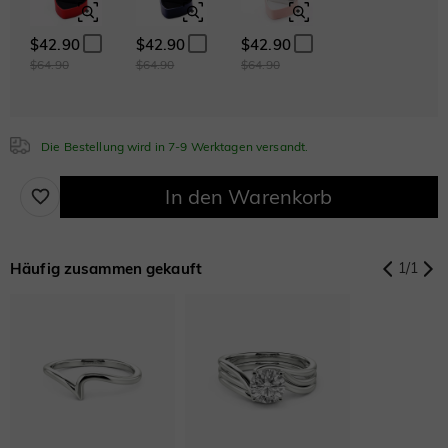
Smaragd
Blauer Saphir
Rosa Saphir
$264.00
$264.00
$264.00
$42.90
$42.90
$42.90
$64.90
$64.90
$64.90
Rubin
$264.00
Die Bestellung wird in 7-9 Werktagen versandt.
Kubisches Zirkonoxid
In den Warenkorb
Weiß
Granatrot
Amethystviolett
$0.00
$0.00
$0.00
Häufig zusammen gekauft
1
/
1
Aquamarinblau
Smaragdgrün
Fancy-Rosa
$0.00
$0.00
$0.00
Fuchsienrot
Peridotgrün
Saphirblau
$0.00
$0.00
$0.00