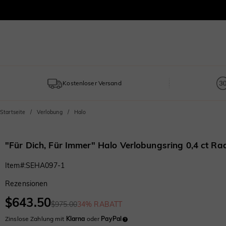
Kostenloser Versand
Startseite
Verlobung
Halo
"Für Dich, Für Immer" Halo Verlobungsring 0,4 ct Rad
Item#
:
SEHA097-1
Rezensionen
$643.50
$975.00
34% RABATT
Zinslose Zahlung mit
Klarna
oder
PayPal