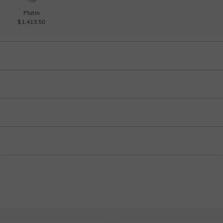
Platin
$1,413.50
Granatrot
Amethystviolett