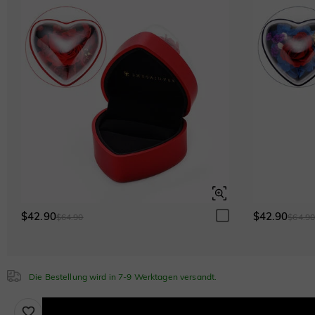
$0.00
Weiß
$0.00
Smaragdgrün
$0.00
Smaragdgrün
$0.00
Fancy Gelb
$0.00
Saphirblau
$0.00
$42.90
$42.90
$64.90
$64.9
Die Bestellung wird in 7-9 Werktagen versandt.