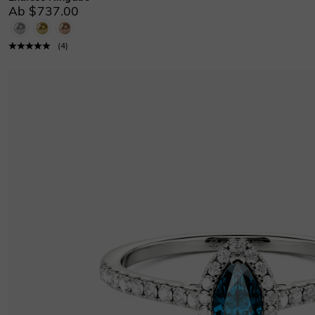
Ab $737.00
(
4
)