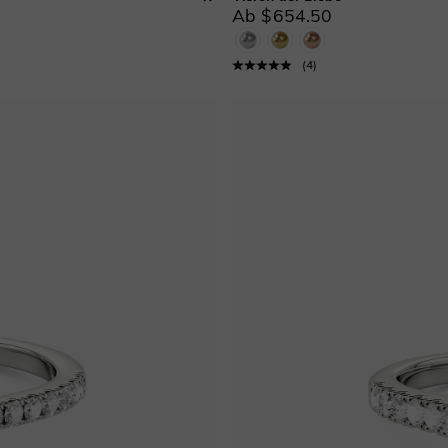
Ab $654.50
(
4
)