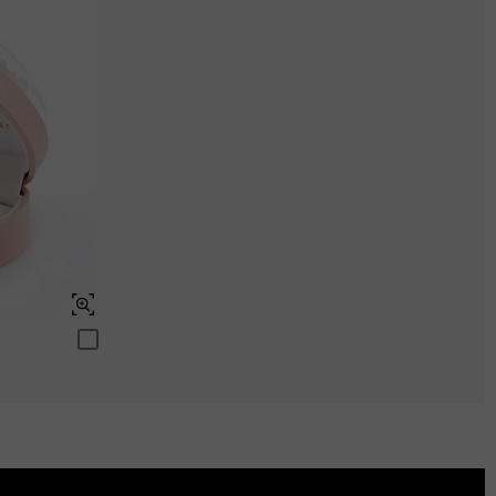
$0.00
Aquamarinblau
$0.00
Saphirblau
$0.00
Peridotgrün
$0.00
Schweizerblau
$0.00