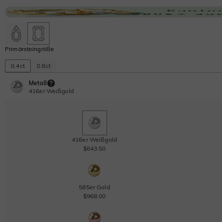
Primärsteingröße
0.4ct
0.8ct
Metall
416er Weißgold
416er Weißgold
$643.50
585er Gold
$968.00