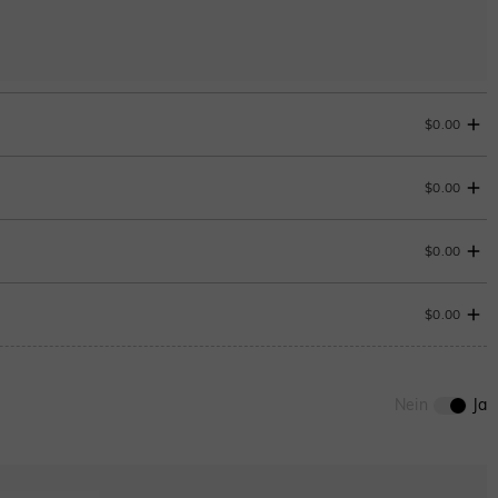
$0.00
$0.00
$0.00
$0.00
0
/
12
ENDET IN
00 : 07 : 37 : 00
Nein
Ja
ENDET IN
00 : 07 : 37 : 00
Aquamarinblau