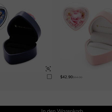
$0.00
$0.00
Granatrot
Amethystviolett
$0.00
$0.00
Fuchsienrot
Peridotgrün
$0.00
$0.00
Fancy-Rosa
Fuchsienrot
$0.00
$0.00
Schweizerblau
$0.00
Onyx-Schwarz
Fancy Gelb
$0.00
$0.00
$42.90
0
$64.90
In den Warenkorb