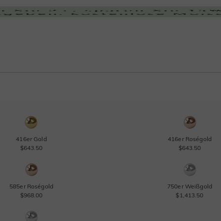
416er Gold
416er Roségold
$643.50
$643.50
585er Roségold
750er Weißgold
$968.00
$1,413.50