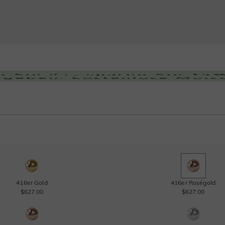
416er Gold
416er Roségold
$627.00
$627.00