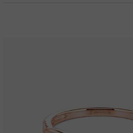
Basisinformationen
Höhe
:
5 mm
Material
:
Gold 750/585/416 Massivgold, Platin
Dicke
:
1 mm
Breite
:
1.6 mm