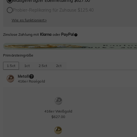
Maßgefertigter Edelmetallring $627.00
Probier-Replikaring für Zuhause $125.40
Wie es funktioniert
>
Zinslose Zahlung mit
Klarna
oder
PayPal
Primärsteingröße
1.5ct
1ct
2.5ct
2ct
Metall
416er Roségold
416er Weißgold
$627.00