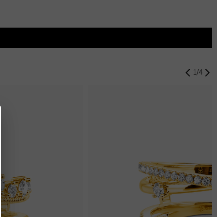
1
/
4