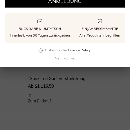
ANMELDUNG
RÜCKGABE & UMTATSCH
EINJAHRESGARANTIE
Innerhalb von 30 Tagen zurückgeben
Alle Produkte inbegriffen
Ich stimme der
Privacy Policy
.
Nein, danke.
"Ganz und Gar" Verstärkerring
Ab $1,116.50
Zum Einkauf