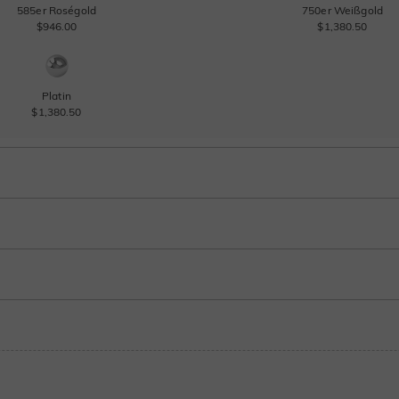
585er Roségold
750er Weißgold
$946.00
$1,380.50
Platin
$1,380.50