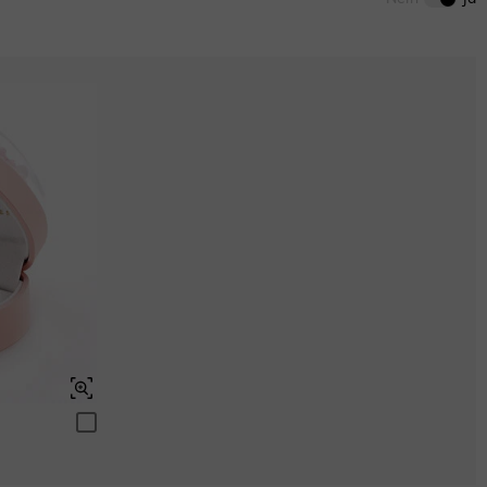
ENDET IN
00 : 18 : 26 : 22
Aquamarinblau
$0.00
Smaragdgrün
$0.00
Peridotgrün
$0.00
Fancy Gelb
$0.00
Schweizerblau
$0.00