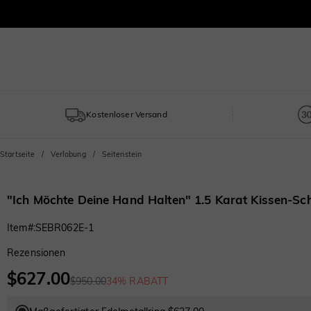
Kostenloser Versand
Startseite
Verlobung
Seitenstein
"Ich Möchte Deine Hand Halten" 1.5 Karat Kissen-Schl
Item#
:
SEBR062E-1
Rezensionen
$627.00
$950.00
34% RABATT