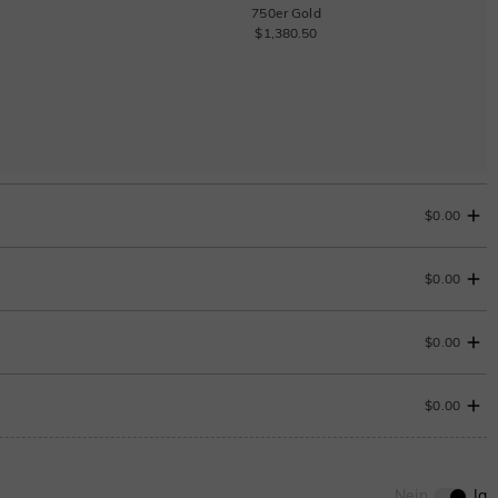
750er Gold
$1,380.50
$0.00
$0.00
Ändern Sie
$0.00
$0.00
0
/
12
ENDET IN
00 : 18 : 26 : 22
Nein
Ja