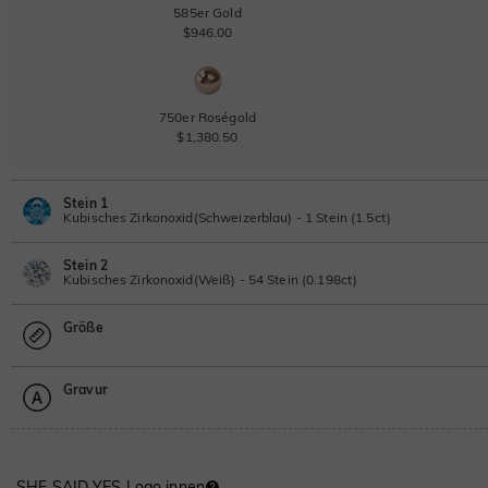
585er Gold
$946.00
750er Roségold
$1,380.50
Stein 1
Kubisches Zirkonoxid(Schweizerblau) - 1 Stein (1.5ct)
Stein 2
Laborgezüchteter Diamant
IGI-Gutachten einsehen
Kubisches Zirkonoxid(Weiß) - 54 Stein (0.198ct)
1.5ct
|
F
|
VS2
|
Excellent
|
IGI
Größe
$1,111.00
Laborgezüchteter Diamant
Moissanit
0.198ct
|
D-E-F
|
VVS1-VS2
|
Excellent
|
No IGI Report
Gravur
$225.50
Größentabelle
Moissanit
Bitte wählen
Moissanit
$356.40 JETZT
20% OFF
$445.50
SHE SAID YES Logo innen