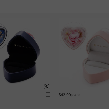
Blauer Saphir
Rubin
$445.50
$445.50
Granatrot
Amethystviolett
$0.00
$0.00
Amethystviolett
Aquamarinblau
$0.00
$0.00
Fancy-Rosa
Fuchsienrot
$0.00
$0.00
Fuchsienrot
Onyx-Schwarz
$0.00
$0.00
Onyx-Schwarz
Fancy Gelb
$0.00
$0.00
$42.90
Wassermelone
0
$64.90
$82.50