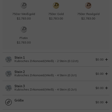
750er Weißgold
750er Gold
750er Roségold
$2,783.00
$2,783.00
$2,783.00
Platin
$2,783.00
Stein 1
$0.00
Kubisches Zirkonoxid(Weiß) - 2 Stein (0.12ct)
Stein 2
Laborgezüchteter Diamant
$0.00
Kubisches Zirkonoxid(Weiß) - 4 Stein (0.2ct)
0.12ct
|
D-E-F
|
VVS1-VS2
|
Excellent
|
No IGI Report
Stein 3
$99.00
Moissanit
$0.00
Kubisches Zirkonoxid(Weiß) - 4 Stein (0.2ct)
Moissanit
Größe
Moissanit
$0.00
Moissanit
$46.75 JETZT
15% OFF
ENDET IN
00 : 03 : 03 : 26
$55.00