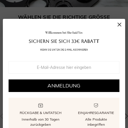
WÄHLEN SIE DIE RICHTIGE GRÖSSE
Unser kostenloser Größenmesser stellt sicher, dass Ihr Ring perfekt passt.
4.9
25
bewertungen
ANMELDUNG
Bewertung abgeben
Eine Frage stellen
RÜCKGABE & UMTATSCH
EINJAHRESGARANTIE
Innerhalb von 30 Tagen
Alle Produkte
zurückgeben
inbegriffen