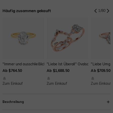
$0.00
$0.00
$0.00
Häufig zusammen gekauft
1
/
80
"Immer und ausschließlich" 3ct Ovalschliff Seitenstein-Verlobungsr
"Liebe Ist Überall" Ovalschliff-Brautset
"Liebe Umgib
Ab $764.50
Ab $1,688.50
Ab $709.50
Zum Einkauf
Zum Einkauf
Zum Einkauf
Beschreibung
Dieser filigrane Chevron-Verstärker verleiht jedem Verlobungsring