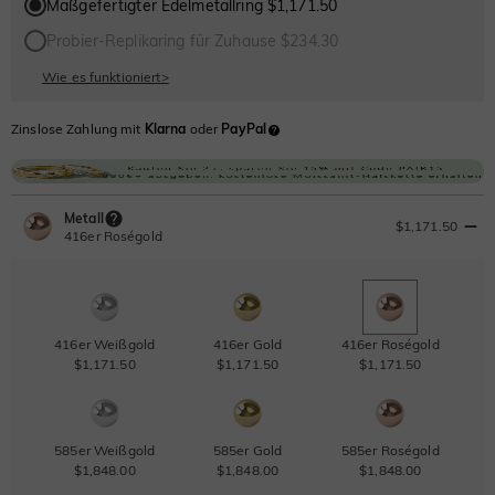
Maßgefertigter Edelmetallring $1,171.50
Probier-Replikaring für Zuhause $234.30
Wie es funktioniert
>
Zinslose Zahlung mit
Klarna
oder
PayPal
Metall
$1,171.50
416er Roségold
416er Weißgold
416er Gold
416er Roségold
$1,171.50
$1,171.50
$1,171.50
585er Weißgold
585er Gold
585er Roségold
$1,848.00
$1,848.00
$1,848.00