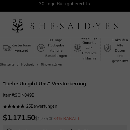
30 Tage Rückgaberecht >
Kostenloser Versand >
Sicheres
Einjährige
30-Tage-
Einkaufen
Garantie
Kostenloser
Rückgabe
Alle
Alle
Versand
Auf alle
Daten
Produkte
Bestellungen
sind
inklusive
geschützt
Startseite
Hochzeit
Ringverstärker
"Liebe Umgibt Uns" Verstärkerring
Item#
:
SCIN049B
25
Bewertungen
$1,171.50
$1,775.00
34% RABATT