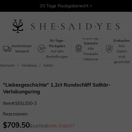
30 Tage Rückgaberecht >
Kostenloser Versand >
Sicheres
Einjährige
30-Tage-
Einkaufen
Garantie
Kostenloser
Rückgabe
Alle
Alle
Versand
Auf alle
Daten
Produkte
Bestellungen
sind
inklusive
geschützt
Startseite
Verlobung
Solitär
"Liebesgeschichte" 1,2ct Rundschliff Solitär-
Verlobungsring
Item#
:
SESL030-3
Rezensionen
$709.50
$1,075.00
34% RABATT