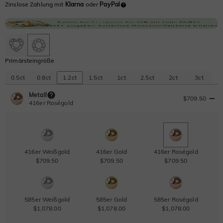
Zinslose Zahlung mit
Klarna
oder
PayPal
Primärsteingröße
0.5ct
0.8ct
1.2ct
1.5ct
1ct
2.5ct
2ct
3ct
Metall
$709.50
416er Roségold
416er Weißgold
416er Gold
416er Roségold
$709.50
$709.50
$709.50
585er Weißgold
585er Gold
585er Roségold
$1,078.00
$1,078.00
$1,078.00