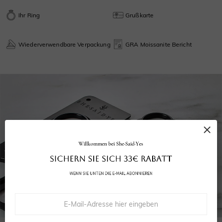
Ihr Ring
Grußkarte
Wiederverwendbare Verpackung
GRA Moissanite Bericht