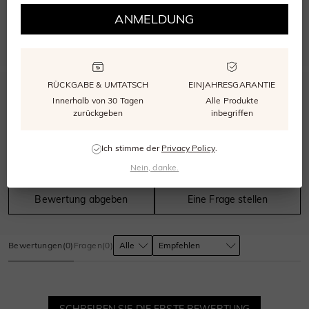
WÄHLEN SIE DIE RICHTIGE GRÖSSE
ANMELDUNG
Unser kostenloser Größenmesser stellt sicher, dass Ihr Ring perfekt passt.
RÜCKGABE & UMTATSCH
EINJAHRESGARANTIE
0.0
Innerhalb von 30 Tagen
Alle Produkte
zurückgeben
inbegriffen
Ich stimme der
Privacy Policy
.
0
bewertungen
Nein, danke.
Bewertung abgeben
Eine Frage stellen
Bewertungen
(
0
)
Fragen
(
0
)
SCHREIBEN SIE DIE ERSTE BEWERTUNG