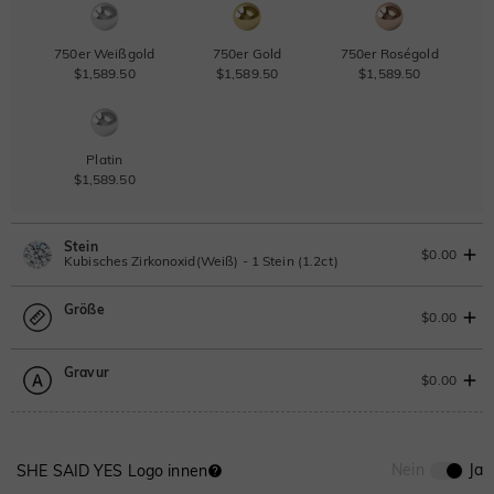
750er Weißgold
750er Gold
750er Roségold
$1,589.50
$1,589.50
$1,589.50
Platin
$1,589.50
Stein
$0.00
Kubisches Zirkonoxid(Weiß) - 1 Stein (1.2ct)
Größe
Laborgezüchteter Diamant
IGI-Gutachten einsehen
$0.00
1.2ct
|
F
|
VS2
|
Excellent
|
IGI
Ändern Sie
Gravur
$709.50
Größentabelle
$0.00
Moissanit
Bitte wählen
0
/
12
Nein
Ja
SHE SAID YES Logo innen
Moissanit