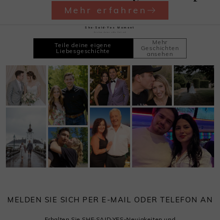
Mehr erfahren
She·Said·Yes Moment
Zeichne deine süße Zeit auf
Mehr
Teile deine eigene
Geschichten
Liebesgeschichte
ansehen
MELDEN SIE SICH PER E-MAIL ODER TELEFON AN
Erhalten Sie SHE·SAID·YES-Neuigkeiten und