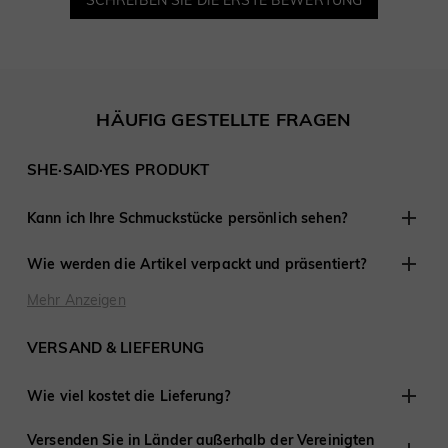
HÄUFIG GESTELLTE FRAGEN
SHE·SAID·YES PRODUKT
Kann ich Ihre Schmuckstücke persönlich sehen?
Obwohl wir keine Einzelhandelsgeschäfte anderswo haben,
Wie werden die Artikel verpackt und präsentiert?
sind wir erfahren darin, mit Kunden aus der Ferne zu
arbeiten und haben an Tausenden von Verlobungen und
Bei SHE·SAID·YES ist die Präsentation entscheidend, daher
Mehr Anzeigen
Hochzeiten auf der ganzen Welt teilgenommen.
stellen wir sicher, dass jedes Detail perfekt ist, wenn Sie
Schmuck von uns kaufen. Jede Bestellung wird fertig zum
VERSAND & LIEFERUNG
Verschenken geliefert.
Wie viel kostet die Lieferung?
Wir bieten kostenlosen Versand in die Vereinigten Staaten
Versenden Sie in Länder außerhalb der Vereinigten