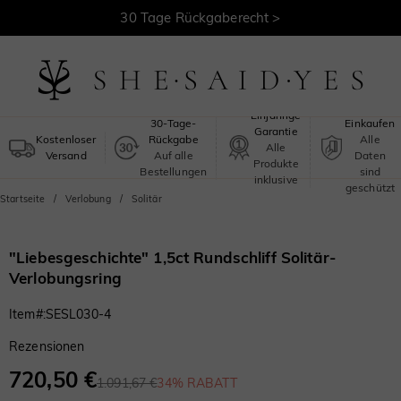
30 Tage Rückgaberecht >
Kostenloser Versand >
Sicheres
Einjährige
30-Tage-
Einkaufen
Garantie
Kostenloser
Rückgabe
Alle
Alle
Versand
Auf alle
Daten
Produkte
Bestellungen
sind
inklusive
geschützt
Startseite
Verlobung
Solitär
"Liebesgeschichte" 1,5ct Rundschliff Solitär-
Verlobungsring
Item#
:
SESL030-4
Rezensionen
720,50 €
1.091,67 €
34% RABATT