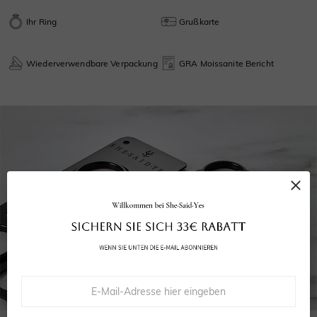
Ihr Ring
Grußkarte
Wiederverwendbare Verpackung
GRA Moissanite Bericht