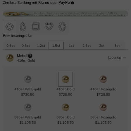
Zinslose Zahlung mit
Klarna
oder
PayPal
Primärsteingröße
0.5ct
0.8ct
1.2ct
1.5ct
1ct
2.5ct
2ct
3ct
Metall
$720.50
416er Gold
416er Weißgold
416er Gold
416er Roségold
$720.50
$720.50
$720.50
585er Weißgold
585er Gold
585er Roségold
$1,105.50
$1,105.50
$1,105.50