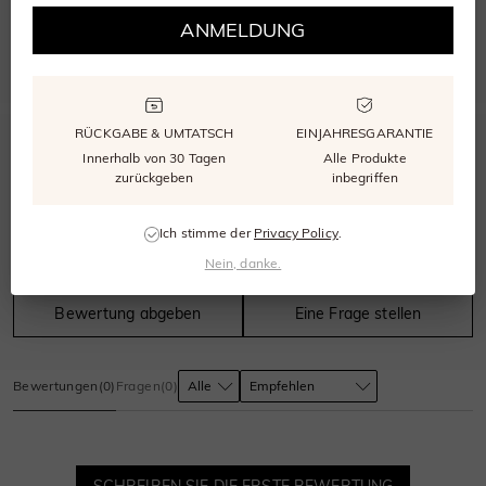
WÄHLEN SIE DIE RICHTIGE GRÖSSE
ANMELDUNG
Unser kostenloser Größenmesser stellt sicher, dass Ihr Ring perfekt passt.
RÜCKGABE & UMTATSCH
EINJAHRESGARANTIE
0.0
Innerhalb von 30 Tagen
Alle Produkte
zurückgeben
inbegriffen
Ich stimme der
Privacy Policy
.
0
bewertungen
Nein, danke.
Bewertung abgeben
Eine Frage stellen
Bewertungen
(
0
)
Fragen
(
0
)
SCHREIBEN SIE DIE ERSTE BEWERTUNG