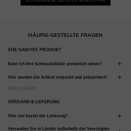
HÄUFIG GESTELLTE FRAGEN
SHE·SAID·YES PRODUKT
Kann ich Ihre Schmuckstücke persönlich sehen?
Obwohl wir keine Einzelhandelsgeschäfte anderswo haben,
Wie werden die Artikel verpackt und präsentiert?
sind wir erfahren darin, mit Kunden aus der Ferne zu
arbeiten und haben an Tausenden von Verlobungen und
Bei SHE·SAID·YES ist die Präsentation entscheidend, daher
Mehr Anzeigen
Hochzeiten auf der ganzen Welt teilgenommen.
stellen wir sicher, dass jedes Detail perfekt ist, wenn Sie
Schmuck von uns kaufen. Jede Bestellung wird fertig zum
VERSAND & LIEFERUNG
Verschenken geliefert.
Wie viel kostet die Lieferung?
Wir bieten kostenlosen Versand in die Vereinigten Staaten
Versenden Sie in Länder außerhalb der Vereinigten