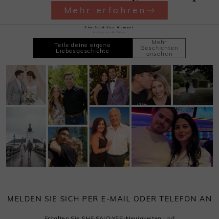
Mehr erfahren
She·Said·Yes Moment
Zeichne deine süße Zeit auf
Mehr
Teile deine eigene
Geschichten
Liebesgeschichte
ansehen
MELDEN SIE SICH PER E-MAIL ODER TELEFON AN
Erhalten Sie SHE·SAID·YES-Neuigkeiten und