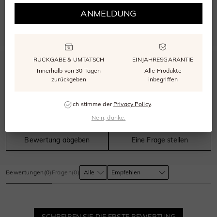
WÄHLEN SIE DIE RICHTIGE GRÖSSE
ANMELDUNG
Unser kostenloser Größenmesser stellt sicher, dass Ihr Ring perfekt passt.
RÜCKGABE & UMTATSCH
EINJAHRESGARANTIE
0.0
Innerhalb von 30 Tagen
Alle Produkte
zurückgeben
inbegriffen
Ich stimme der
Privacy Policy
.
0
bewertungen
Nein, danke.
Bewertung abgeben
Eine Frage stellen
Bewertungen
(
0
)
Fragen
(
0
)
SCHREIBEN SIE DIE ERSTE BEWERTUNG