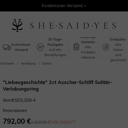
Kostenloser Versand >
Sicheres
Einjährige
30-Tage-
Einkaufen
Garantie
Kostenloser
Rückgabe
Alle
Alle
Versand
Auf alle
Daten
Produkte
Bestellungen
sind
inklusive
geschützt
Startseite
Verlobung
Solitär
"Liebesgeschichte" 2ct Asscher-Schliff Solitär-
Verlobungsring
Item#
:
SESL028-4
Rezensionen
792,00 €
1.200,00 €
34% RABATT