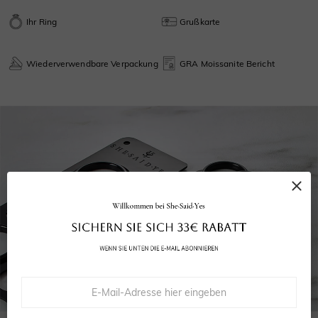
Ihr Ring
Grußkarte
Wiederverwendbare Verpackung
GRA Moissanite Bericht