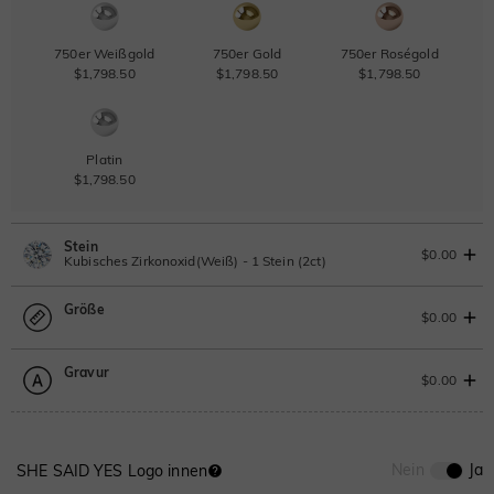
750er Weißgold
750er Gold
750er Roségold
$1,798.50
$1,798.50
$1,798.50
Platin
$1,798.50
Stein
$0.00
Kubisches Zirkonoxid(Weiß) - 1 Stein (2ct)
Größe
Laborgezüchteter Diamant
IGI-Gutachten einsehen
$0.00
2ct
|
G
|
VS2
|
Excellent
|
IGI
Ändern Sie
Gravur
$1,941.50
Größentabelle
$0.00
Moissanit
Bitte wählen
0
/
12
Nein
Ja
SHE SAID YES Logo innen
Moissanit