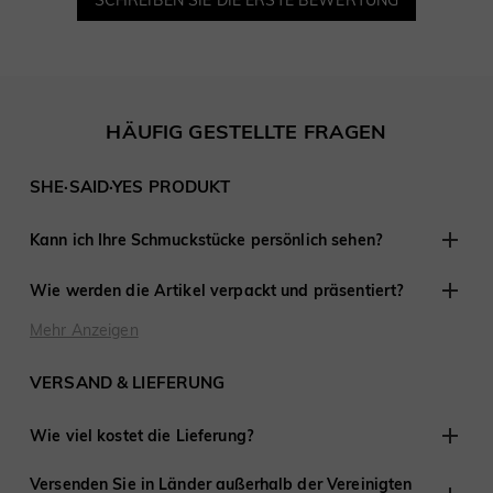
HÄUFIG GESTELLTE FRAGEN
SHE·SAID·YES PRODUKT
Kann ich Ihre Schmuckstücke persönlich sehen?
Obwohl wir keine Einzelhandelsgeschäfte anderswo haben,
Wie werden die Artikel verpackt und präsentiert?
sind wir erfahren darin, mit Kunden aus der Ferne zu
arbeiten und haben an Tausenden von Verlobungen und
Bei SHE·SAID·YES ist die Präsentation entscheidend, daher
Mehr Anzeigen
Hochzeiten auf der ganzen Welt teilgenommen.
stellen wir sicher, dass jedes Detail perfekt ist, wenn Sie
Schmuck von uns kaufen. Jede Bestellung wird fertig zum
VERSAND & LIEFERUNG
Verschenken geliefert.
Wie viel kostet die Lieferung?
Wir bieten kostenlosen Versand in die Vereinigten Staaten
Versenden Sie in Länder außerhalb der Vereinigten