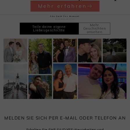
Mehr erfahren
She·Said·Yes Moment
Zeichne deine süße Zeit auf
Mehr
Teile deine eigene
Geschichten
Liebesgeschichte
ansehen
MELDEN SIE SICH PER E-MAIL ODER TELEFON AN
Erhalten Sie SHE·SAID·YES-Neuigkeiten und