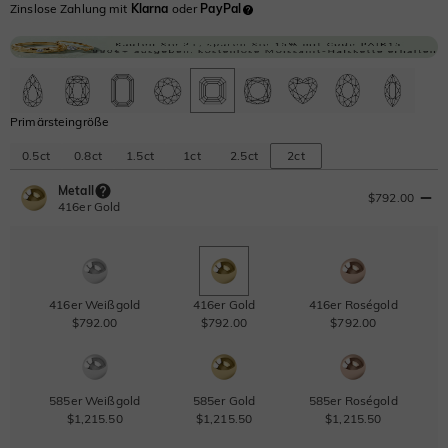
Zinslose Zahlung mit
Klarna
oder
PayPal
Primärsteingröße
0.5ct
0.8ct
1.5ct
1ct
2.5ct
2ct
Metall
$792.00
416er Gold
416er Weißgold
416er Gold
416er Roségold
$792.00
$792.00
$792.00
585er Weißgold
585er Gold
585er Roségold
$1,215.50
$1,215.50
$1,215.50