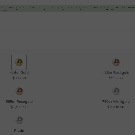
416er Gold
416er Roségold
$995.50
$995.50
585er Roségold
750er Weißgold
$1,523.50
$2,238.50
Platin