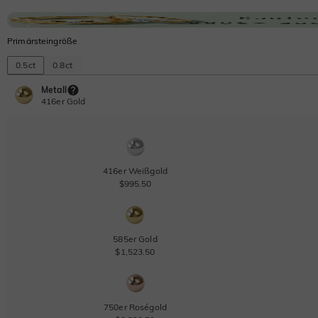
Primärsteingröße
0.5ct
0.8ct
Metall
416er Gold
416er Weißgold
$995.50
585er Gold
$1,523.50
750er Roségold