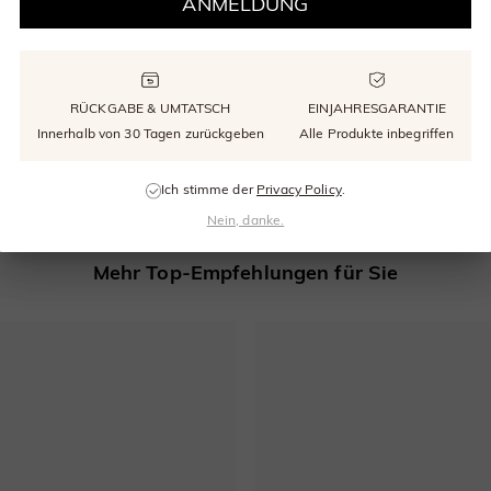
ANMELDUNG
ungetragen). Aufgrund handwerklicher Arbeit wird eine Rückgabegebühr von 3
RÜCKGABE & UMTATSCH
EINJAHRESGARANTIE
ellungs- und Handwerksmängel abdeckt und gewährleistet ab dem Kaufdatum ein
Innerhalb von 30 Tagen zurückgeben
Alle Produkte inbegriffen
E-Mail
Ich stimme der
Privacy Policy
.
Nein, danke.
Mehr Top-Empfehlungen für Sie