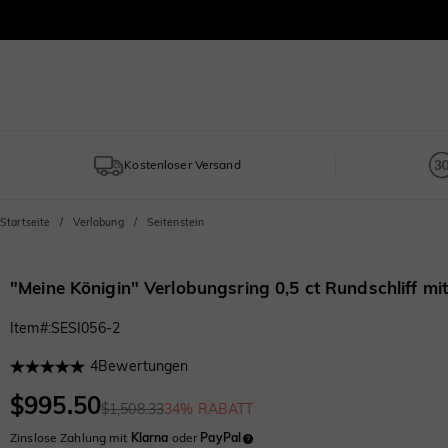
Kostenloser Versand
Startseite
Verlobung
Seitenstein
"Meine Königin" Verlobungsring 0,5 ct Rundschliff mit
Item#
:
SESI056-2
4
Bewertungen
$995.50
$1,508.33
34% RABATT
Zinslose Zahlung mit
Klarna
oder
PayPal