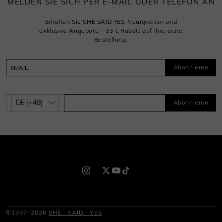
MELDEN SIE SICH PER E-MAIL ODER TELEFON AN
Erhalten Sie SHE·SAID·YES-Neuigkeiten und
exklusive Angebote – 33 € Rabatt auf Ihre erste
Bestellung.
Abonnieren
Abonnieren
©1997-2026
SHE · SAID · YES