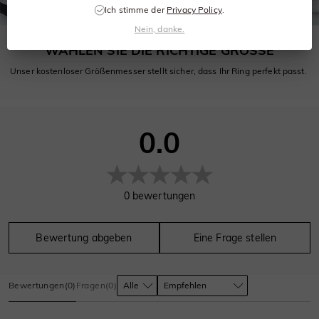
Ich stimme der
Privacy Policy
.
Nein, danke.
WÄHLEN SIE DIE RICHTIGE GRÖSSE
Unser kostenloser Größenmesser stellt sicher, dass Ihr Ring perfekt passt.
0.0
0
bewertungen
Bewertung abgeben
Eine Frage stellen
Bewertungen
(
0
)
Fragen
(
0
)