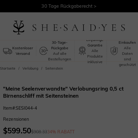
30 Tage Rückgaberecht >
Kostenloser Versand >
Sicheres
Einjährige
30-Tage-
Einkaufen
Garantie
Kostenloser
Rückgabe
Alle
Alle
Versand
Auf alle
Daten
Produkte
Bestellungen
sind
inklusive
geschützt
Startseite
Verlobung
Seitenstein
"Meine Seelenverwandte" Verlobungsring 0,5 ct
Birnenschliff mit Seitensteinen
Item#
:
SESI044-4
Rezensionen
$599.50
$908.33
34% RABATT