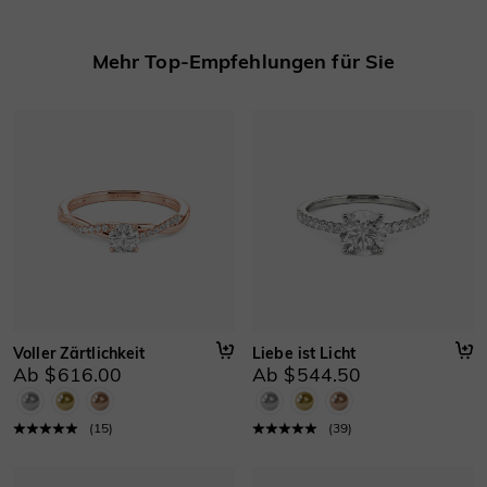
Mehr erfahren
Basisinformationen
Mehr Top-Empfehlungen für Sie
Höhe
:
4.7 mm
Material
:
Gold 750/585/416 Massivgold, Platin
Dicke
:
1.3 mm
Breite
:
1.8 mm
Voller Zärtlichkeit
Liebe ist Licht
Ab $616.00
Ab $544.50
(
15
)
(
39
)