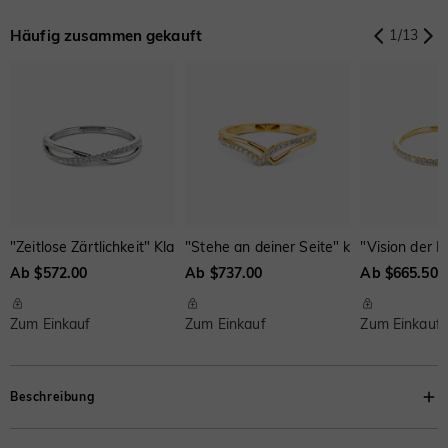
Onyx-Schwarz
Fancy Gelb
Schweizerblau
$0.00
$0.00
$0.00
Häufig zusammen gekauft
1
/
13
Onyx-Schwarz
Fancy Gelb
Schweizerblau
Onyx-Schwarz
Fancy Gelb
Schweizerblau
$0.00
$0.00
$0.00
$0.00
$0.00
$0.00
Braun
Wassermelone
$33.00
$55.00
"Zeitlose Zärtlichkeit" Klassischer Ehering
"Stehe an deiner Seite" klassischer Ehe
"Vision der L
Ab $572.00
Ab $737.00
Ab $665.50
Zum Einkauf
Zum Einkauf
Zum Einkauf
Beschreibung
Mit einer Reihe von Pavé-Edelsteinen, die den Blick auf den spektakulären