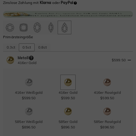
Zinslose Zahlung mit
Klarna
oder
PayPal
Primärsteingröße
0.3ct
0.5ct
0.8ct
Metall
$599.50
416er Gold
416er Weißgold
416er Gold
416er Roségold
$599.50
$599.50
$599.50
585er Weißgold
585er Gold
585er Roségold
$896.50
$896.50
$896.50