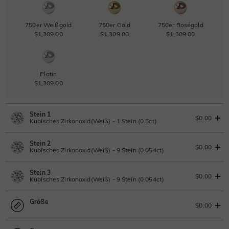
750er Weißgold
750er Gold
750er Roségold
$1,309.00
$1,309.00
$1,309.00
Platin
$1,309.00
Stein 1
$0.00
Kubisches Zirkonoxid(Weiß) - 1 Stein (0.5ct)
Stein 2
Laborgezüchteter Diamant
$0.00
Kubisches Zirkonoxid(Weiß) - 9 Stein (0.054ct)
0.5ct
|
D-E-F
|
VVS1-VS2
|
Excellent
|
No IGI Report
Stein 3
$462.00
Laborgezüchteter Diamant
$0.00
Kubisches Zirkonoxid(Weiß) - 9 Stein (0.054ct)
Moissanit
0.054ct
|
D-E-F
|
VVS1-VS2
|
Excellent
|
No IGI Report
Größe
$55.00
Laborgezüchteter Diamant
$0.00
Moissanit
0.054ct
|
D-E-F
|
VVS1-VS2
|
Excellent
|
No IGI Report
Moissanit