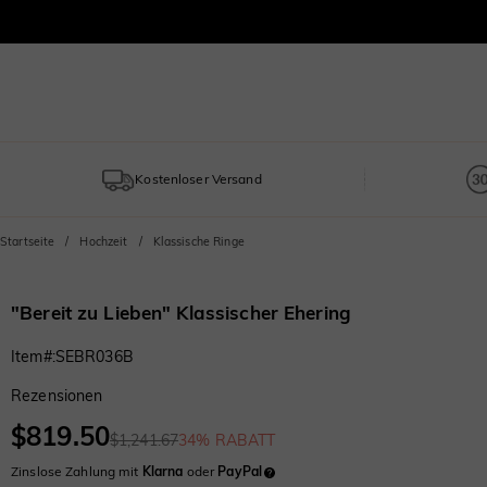
Kostenloser Versand
Startseite
Hochzeit
Klassische Ringe
"Bereit zu Lieben" Klassischer Ehering
Item#
:
SEBR036B
Rezensionen
$819.50
$1,241.67
34% RABATT
Zinslose Zahlung mit
Klarna
oder
PayPal