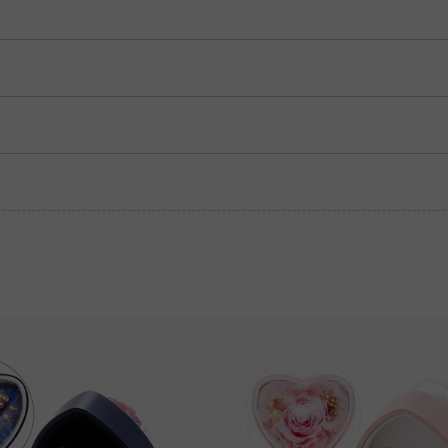
Granatrot
Amethystviolett
$0.00
$0.00
Granatrot
Amethystviolett
$0.00
$0.00
Fancy-Rosa
Fuchsienrot