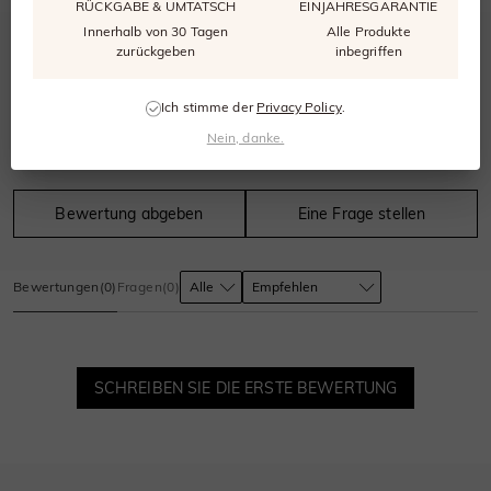
RÜCKGABE & UMTATSCH
EINJAHRESGARANTIE
Innerhalb von 30 Tagen
Alle Produkte
0.0
zurückgeben
inbegriffen
Ich stimme der
Privacy Policy
.
Nein, danke.
0
bewertungen
Bewertung abgeben
Eine Frage stellen
Bewertungen
(
0
)
Fragen
(
0
)
SCHREIBEN SIE DIE ERSTE BEWERTUNG