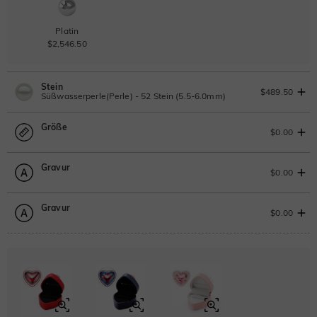
Platin
$2,546.50
Stein
$489.50
Süßwasserperle(Perle) - 52 Stein (5.5-6.0mm)
Größe
Süßwasserperle
$0.00
Gravur
Größentabelle
$0.00
Perle
Wählen
$489.50
0
/
8
Gravur
$0.00
0
/
12
Schriftart
ABC
ABC
ABC
Klassisch
Italic
Cursive
Schriftart
ABC
ABC
ABC