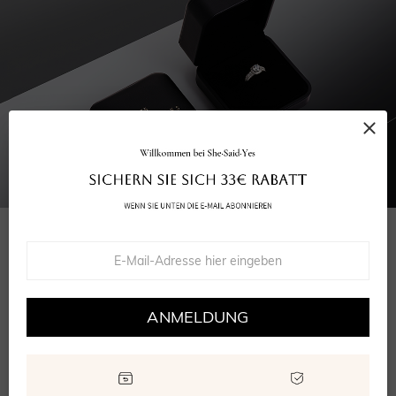
IHRE BESTELLUNG UMFASST
Ihre Halskette
Grußkarte
ANMELDUNG
Wiederverwendbare Verpackung
GRA Moissanite Bericht