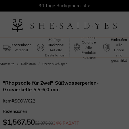
30 Tage Rückgaberecht >
Kostenloser Versand >
Sicheres
Einjährige
30-Tage-
Einkaufen
Garantie
Kostenloser
Rückgabe
Alle
Alle
Versand
Auf alle
Daten
Produkte
Bestellungen
sind
inklusive
geschützt
Startseite
Kollektion
Ocean's Whisper
"Rhapsodie für Zwei" Süßwasserperlen-
Gravierkette 5,5-6,0 mm
Item#
:
SCOW022
Rezensionen
$1,567.50
$2,375.00
34% RABATT