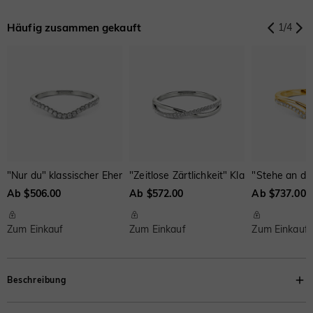
Onyx-Schwarz
Fancy Gelb
Schweizerblau
$0.00
$0.00
$0.00
Häufig zusammen gekauft
1
/
4
Onyx-Schwarz
Fancy Gelb
Schweizerblau
Onyx-Schwarz
$0.00
Fancy Gelb
$0.00
Schweizerblau
$0.00
$0.00
$0.00
$0.00
Braun
Wassermelone
$33.00
$55.00
"Nur du" klassischer Ehering
"Zeitlose Zärtlichkeit" Klassischer Eheri
"Stehe an dei
Ab $506.00
Ab $572.00
Ab $737.00
Zum Einkauf
Zum Einkauf
Zum Einkauf
Beschreibung
Dieser zarte Verlobungsring ist eine unübersehbare Wahl für reife und