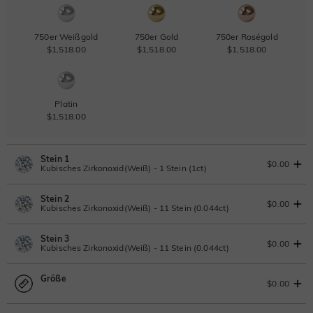
750er Weißgold
750er Gold
750er Roségold
$1,518.00
$1,518.00
$1,518.00
Platin
$1,518.00
Stein 1
$0.00
Kubisches Zirkonoxid(Weiß) - 1 Stein (1ct)
Stein 2
Laborgezüchteter Diamant
IGI-Gutachten einsehen
$0.00
Kubisches Zirkonoxid(Weiß) - 11 Stein (0.044ct)
1ct
|
F
|
VS2
|
Excellent
|
IGI
Ändern Sie
Stein 3
$836.00
Laborgezüchteter Diamant
$0.00
Kubisches Zirkonoxid(Weiß) - 11 Stein (0.044ct)
Moissanit
0.044ct
|
D-E-F
|
VVS1-VS2
|
Excellent
|
No IGI Report
Größe
$55.00
Laborgezüchteter Diamant
$0.00
Moissanit
0.044ct
|
D-E-F
|
VVS1-VS2
|
Excellent
|
No IGI Report