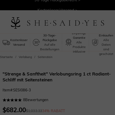
30 Tage Rückgaberecht >
Kostenloser Versand >
Sicheres
Einjährige
30-Tage-
Einkaufen
Garantie
Kostenloser
Rückgabe
Alle
Alle
Versand
Auf alle
Daten
Produkte
Bestellungen
sind
inklusive
geschützt
Startseite
Verlobung
Seitenstein
"Strenge & Sanftheit" Verlobungsring 1 ct Radiant-
Schliff mit Seitensteinen
Item#
:
SESI086-3
8
Bewertungen
$682.00
$1,033.33
34% RABATT