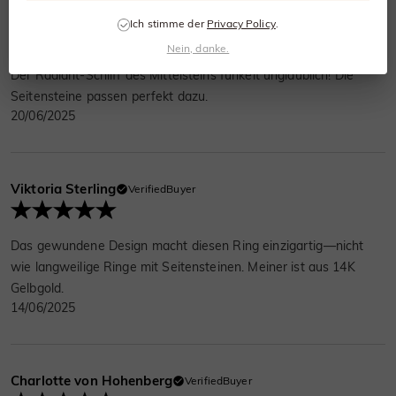
Eleonora Weißbach
VerifiedBuyer
Ich stimme der
Privacy Policy
.
Nein, danke.
Der Radiant-Schliff des Mittelsteins funkelt unglaublich! Die
Seitensteine passen perfekt dazu.
20/06/2025
Viktoria Sterling
VerifiedBuyer
Das gewundene Design macht diesen Ring einzigartig—nicht
wie langweilige Ringe mit Seitensteinen. Meiner ist aus 14K
Gelbgold.
14/06/2025
Charlotte von Hohenberg
VerifiedBuyer