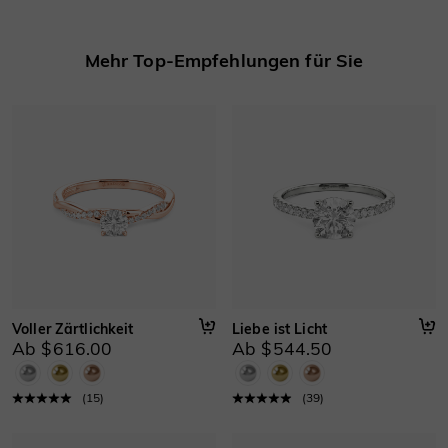
Mehr erfahren
Basisinformationen
Mehr Top-Empfehlungen für Sie
Höhe
:
5.9 mm
Material
:
Gold 750/585/416 Massivgold, Platin
Dicke
:
1.3 mm
Breite
:
1.9 mm
Voller Zärtlichkeit
Liebe ist Licht
Ab $616.00
Ab $544.50
(
15
)
(
39
)