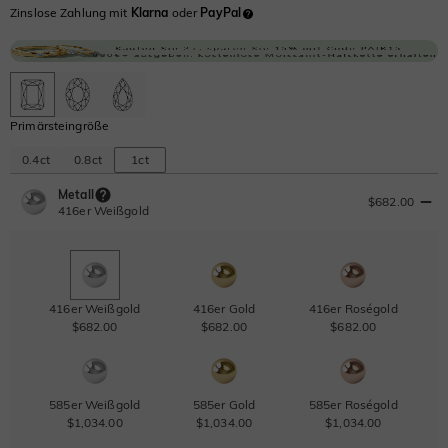
Zinslose Zahlung mit
Klarna
oder
PayPal
Primärsteingröße
0.4ct
0.8ct
1ct
Metall
$682.00
416er Weißgold
416er Weißgold
416er Gold
416er Roségold
$682.00
$682.00
$682.00
585er Weißgold
585er Gold
585er Roségold
$1,034.00
$1,034.00
$1,034.00