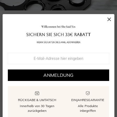
WÄHLEN SIE DIE RICHTIGE GRÖSSE
Unser kostenloser Größenmesser stellt sicher, dass Ihr Ring perfekt passt.
5.0
8
bewertungen
ANMELDUNG
Bewertung abgeben
Eine Frage stellen
RÜCKGABE & UMTATSCH
EINJAHRESGARANTIE
Bewertungen
(
8
)
Fragen
(
0
)
Innerhalb von 30 Tagen
Alle Produkte
zurückgeben
inbegriffen