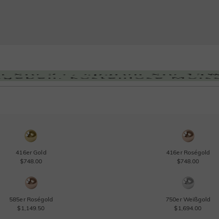
416er Gold
416er Roségold
$748.00
$748.00
585er Roségold
750er Weißgold
$1,149.50
$1,694.00