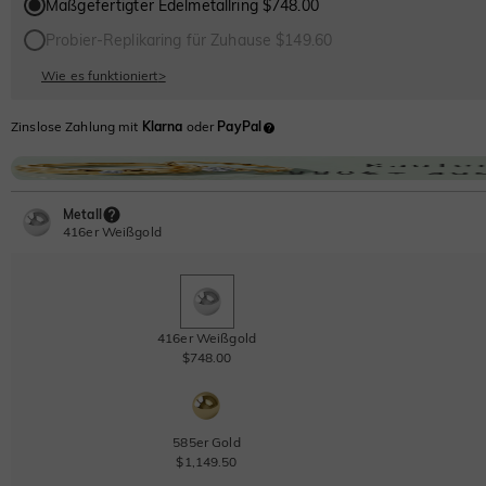
Maßgefertigter Edelmetallring $748.00
Probier-Replikaring für Zuhause $149.60
Wie es funktioniert
>
Zinslose Zahlung mit
Klarna
oder
PayPal
Metall
416er Weißgold
416er Weißgold
$748.00
585er Gold
$1,149.50