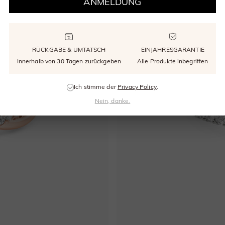
ANMELDUNG
RÜCKGABE & UMTATSCH
EINJAHRESGARANTIE
Innerhalb von 30 Tagen zurückgeben
Alle Produkte inbegriffen
Ich stimme der
Privacy Policy
.
Nein, danke.