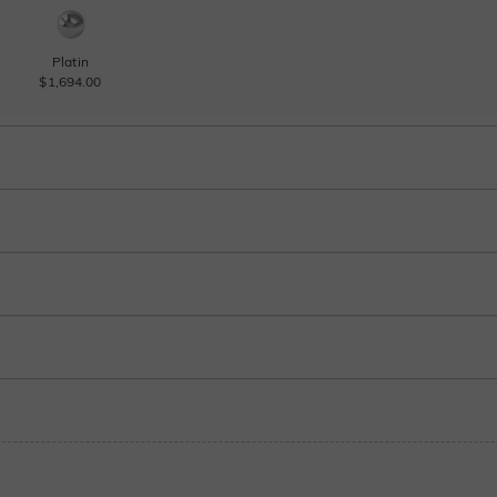
Platin
$1,694.00
Saphirblau
Rubinrot
$308.00
$308.00