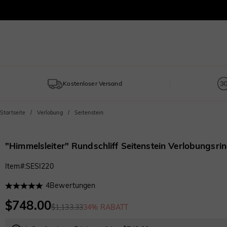
Kostenloser Versand
Startseite
Verlobung
Seitenstein
"Himmelsleiter" Rundschliff Seitenstein Verlobungsri
Item#
:
SESI220
4
Bewertungen
$748.00
$1,133.33
34% RABATT