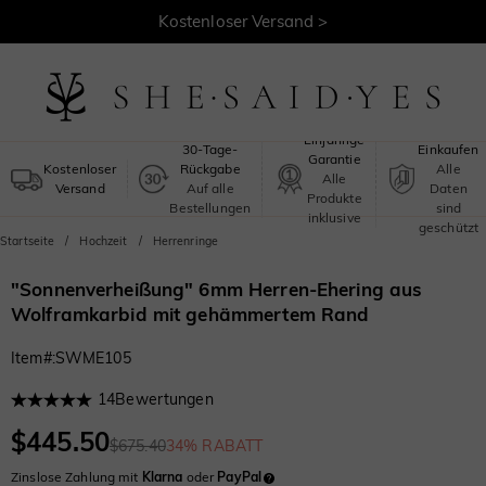
Kostenloser Versand >
Sicheres
Einjährige
30-Tage-
Einkaufen
Garantie
Kostenloser
Rückgabe
Alle
Alle
Versand
Auf alle
Daten
Produkte
Bestellungen
sind
inklusive
geschützt
Startseite
Hochzeit
Herrenringe
"Sonnenverheißung" 6mm Herren-Ehering aus
Wolframkarbid mit gehämmertem Rand
Item#
:
SWME105
14
Bewertungen
$445.50
$675.40
34% RABATT
Zinslose Zahlung mit
Klarna
oder
PayPal