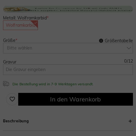
Metall: Wolframkarbid
*
Wolframkarbid
Größe
*
Größentabelle
Bitte wählen
0
/
12
Gravur
Die Bestellung wird in 7-9 Werktagen versandt.
In den Warenkorb
Beschreibung
Dieser Herren-Ehering kombiniert urwüchsige Eleganz mit einer