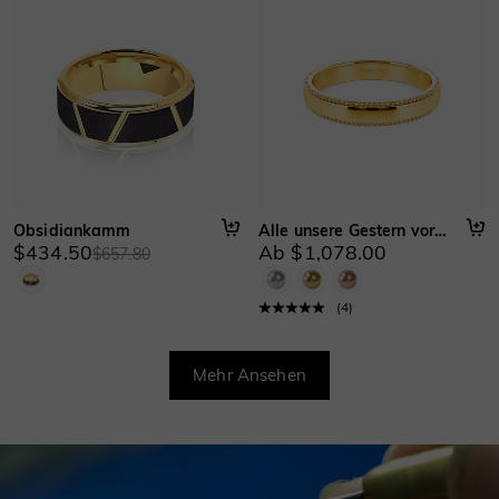
Obsidiankamm
Alle unsere Gestern vorwärts
$434.50
Ab $1,078.00
$657.80
(
4
)
Mehr Ansehen