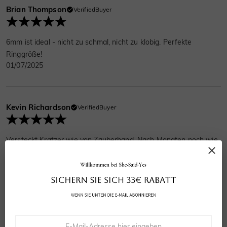
Brian Thompson
VerifiedBuyer
6mm ist ideal - nicht zu schmal, nicht zu klobig. Perfekte
Ringgröße!
01/07/2025
Kevin Richardson
VerifiedBuyer
Versteckt Kratzer wie von Zauberhand. Nach Monaten noch wie
neu!
26/06/2025
Cody Bennett
VerifiedBuyer