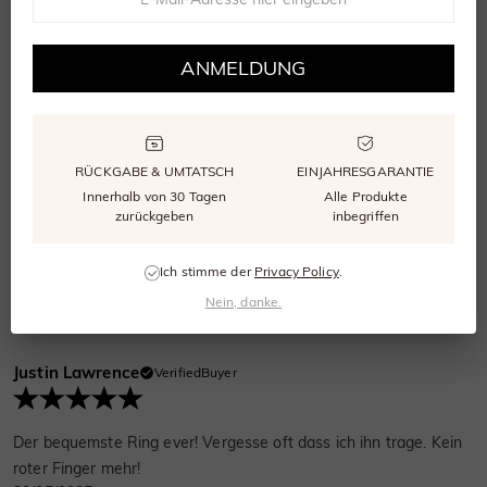
Nach einem Jahr keine Anlaufspuren! Mein alter Ring wurde in 3
Monaten hässlich
ANMELDUNG
23/06/2025
Trevor Sullivan
VerifiedBuyer
RÜCKGABE & UMTATSCH
EINJAHRESGARANTIE
Innerhalb von 30 Tagen
Alle Produkte
zurückgeben
inbegriffen
Endlich ein robuster aber nicht langweiliger Ring. Absoluter
Wahnsinn!
Ich stimme der
Privacy Policy
.
13/06/2025
Nein, danke.
Justin Lawrence
VerifiedBuyer
Der bequemste Ring ever! Vergesse oft dass ich ihn trage. Kein
roter Finger mehr!