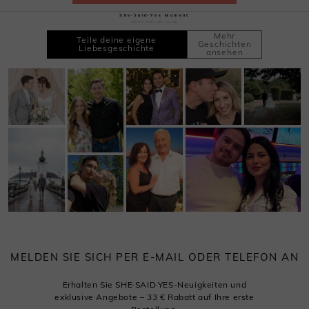
She·Said·Yes Moment
Zeichne deine süße Zeit auf
Mehr
Teile deine eigene
Geschichten
Liebesgeschichte
ansehen
MELDEN SIE SICH PER E-MAIL ODER TELEFON AN
Erhalten Sie SHE·SAID·YES-Neuigkeiten und
exklusive Angebote – 33 € Rabatt auf Ihre erste