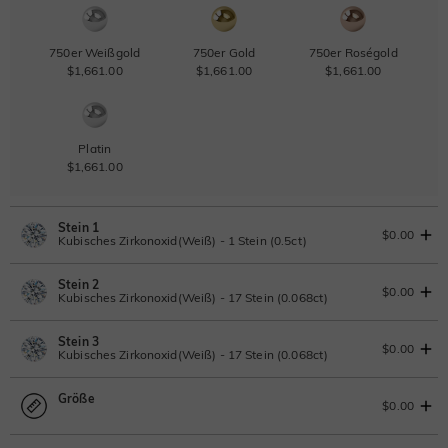
750er Weißgold
750er Gold
750er Roségold
$1,661.00
$1,661.00
$1,661.00
Platin
$1,661.00
Stein 1
$0.00
Kubisches Zirkonoxid(Weiß) - 1 Stein (0.5ct)
Stein 2
Laborgezüchteter Diamant
$0.00
Kubisches Zirkonoxid(Weiß) - 17 Stein (0.068ct)
0.5ct
|
D-E-F
|
VVS1-VS2
|
Excellent
|
No IGI Report
Stein 3
$462.00
Laborgezüchteter Diamant
$0.00
Kubisches Zirkonoxid(Weiß) - 17 Stein (0.068ct)
Moissanit
0.068ct
|
D-E-F
|
VVS1-VS2
|
Excellent
|
No IGI Report
Größe
$77.00
Laborgezüchteter Diamant
$0.00
Moissanit
0.068ct
|
D-E-F
|
VVS1-VS2
|
Excellent
|
No IGI Report