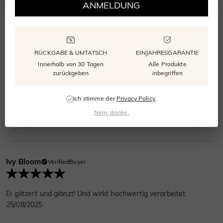
ANMELDUNG
Bewertungen
(
4
)
Fragen
(
0
)
RÜCKGABE & UMTATSCH
EINJAHRESGARANTIE
Mia Sunshine
VerifiedBuyer
Innerhalb von 30 Tagen
Alle Produkte
zurückgeben
inbegriffen
Mein erstes Mal bei SSY – ein voller Erfolg! Schnelle Antworten
auf Fragen, Lieferung früher als erwartet. Top Qualität, ich
Ich stimme der
Privacy Policy
.
komme wieder.
Nein, danke.
26/08/2025
Ivy Bloom
VerifiedBuyer
Er glitzert und glänzt! Und wirkt hochwertig verarbeitet.
25/08/2025