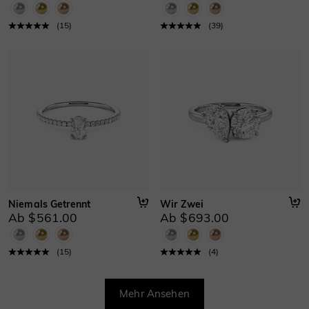
(
15
)
(
39
)
Niemals Getrennt
Wir Zwei
Ab $561.00
Ab $693.00
(
15
)
(
4
)
Mehr Ansehen