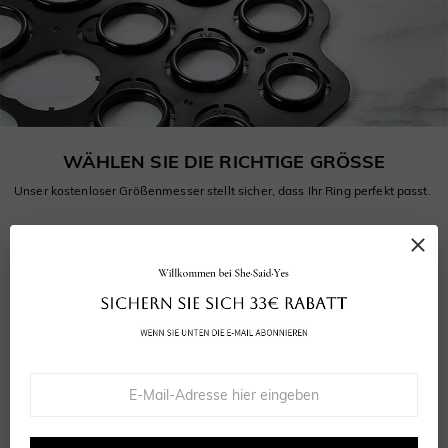
WÄHLEN SIE DIE RICHTIGE GRÖSSE
Unser kostenloser Größenmesser stellt sicher, dass Ihr Ring perfekt passt.
5.0
4
bewertungen
Bewertung abgeben
Eine Frage stellen