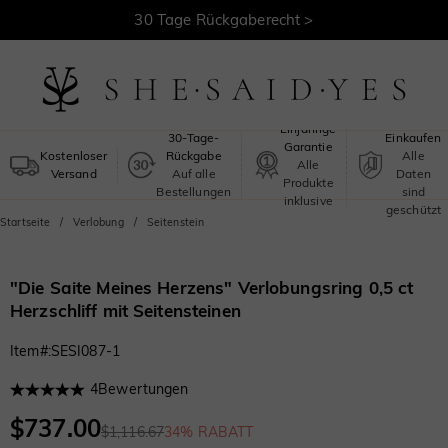
30 Tage Rückgaberecht >
Kostenloser Versand >
Sicheres
Einjährige
30-Tage-
Einkaufen
Garantie
Kostenloser
Rückgabe
Alle
Alle
Versand
Auf alle
Daten
Produkte
Bestellungen
sind
inklusive
geschützt
Startseite
Verlobung
Seitenstein
"Die Saite Meines Herzens" Verlobungsring 0,5 ct
Herzschliff mit Seitensteinen
Item#
:
SESI087-1
4
Bewertungen
$737.00
$1,116.67
34% RABATT