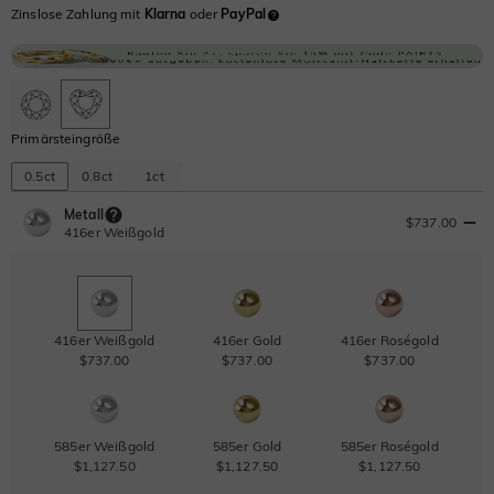
Zinslose Zahlung mit
Klarna
oder
PayPal
Primärsteingröße
0.5ct
0.8ct
1ct
Metall
$737.00
416er Weißgold
416er Weißgold
416er Gold
416er Roségold
$737.00
$737.00
$737.00
585er Weißgold
585er Gold
585er Roségold
$1,127.50
$1,127.50
$1,127.50