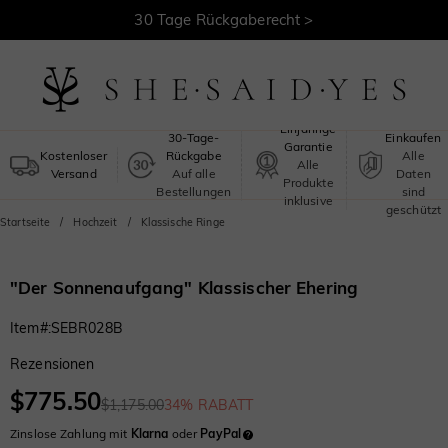
30 Tage Rückgaberecht >
Kostenloser Versand >
Sicheres
Einjährige
30-Tage-
Einkaufen
Garantie
Kostenloser
Rückgabe
Alle
Alle
Versand
Auf alle
Daten
Produkte
Bestellungen
sind
inklusive
geschützt
Startseite
Hochzeit
Klassische Ringe
"Der Sonnenaufgang" Klassischer Ehering
Item#
:
SEBR028B
Rezensionen
$775.50
$1,175.00
34% RABATT
Zinslose Zahlung mit
Klarna
oder
PayPal