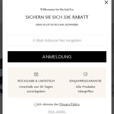
Wiederverwendbare Verpackung
GRA Moissanite Bericht
ANMELDUNG
RÜCKGABE & UMTATSCH
EINJAHRESGARANTIE
Innerhalb von 30 Tagen
Alle Produkte
zurückgeben
inbegriffen
Ich stimme der
Privacy Policy
.
WÄHLEN SIE DIE RICHTIGE GRÖSSE
Nein, danke.
Unser kostenloser Größenmesser stellt sicher, dass Ihr Ring perfekt passt.