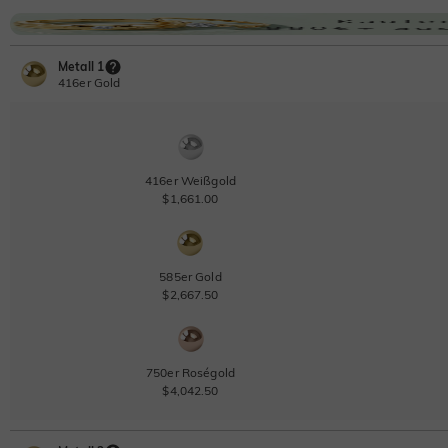
Metall 1
416er Gold
416er Weißgold
$1,661.00
585er Gold
$2,667.50
750er Roségold
$4,042.50