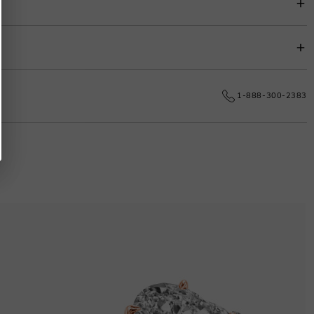
0% erhoben, um die Anpassungskosten zu decken.
e dauerhafte Exzellenz.
1-888-300-2383