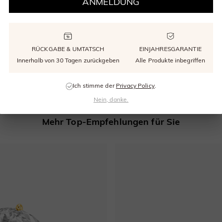
ANMELDUNG
ungetragen). Aufgrund handwerklicher Arbeit wird eine Rückgabegebühr von 3
RÜCKGABE & UMTATSCH
EINJAHRESGARANTIE
ellungs- und Handwerksmängel abdeckt und gewährleistet ab dem Kaufdatum ein
Innerhalb von 30 Tagen zurückgeben
Alle Produkte inbegriffen
E-Mail
Ich stimme der
Privacy Policy
.
Nein, danke.
Mehr Top-Empfehlungen für Sie