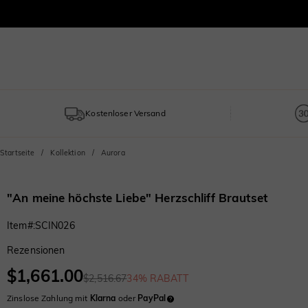
Kostenloser Versand
Startseite
Kollektion
Aurora
"An meine höchste Liebe" Herzschliff Brautset
Item#
:
SCIN026
Rezensionen
$1,661.00
$2,516.67
34% RABATT
Zinslose Zahlung mit
Klarna
oder
PayPal