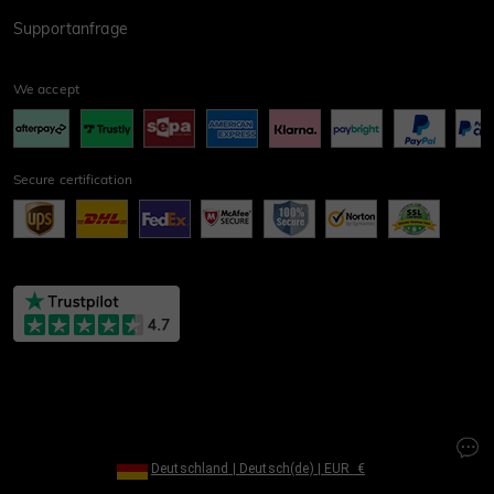
Supportanfrage
We accept
Secure certification
Deutschland
|
Deutsch(de)
|
EUR
€