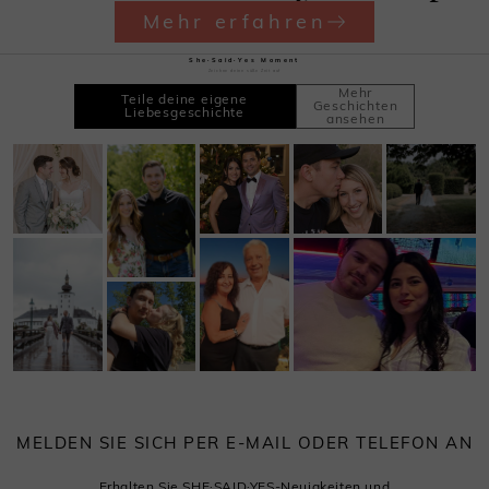
Mehr erfahren
She·Said·Yes Moment
Zeichne deine süße Zeit auf
Mehr
Teile deine eigene
Geschichten
Liebesgeschichte
ansehen
MELDEN SIE SICH PER E-MAIL ODER TELEFON AN
Erhalten Sie SHE·SAID·YES-Neuigkeiten und