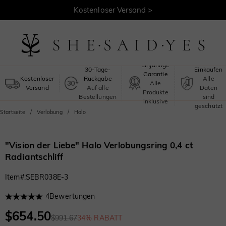
30 Tage Rückgaberecht >
Kostenloser Versand >
Sicheres
Einjährige
30-Tage-
Einkaufen
Garantie
Kostenloser
Rückgabe
Alle
Alle
Versand
Auf alle
Daten
Produkte
Bestellungen
sind
inklusive
geschützt
Startseite
Verlobung
Halo
"Vision der Liebe" Halo Verlobungsring 0,4 ct
Radiantschliff
Item#
:
SEBR038E-3
4
Bewertungen
$654.50
$991.67
34% RABATT