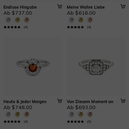
Endlose Hingabe
Meine Wahre Liebe
Ab $737.00
Ab $616.00
(
4
)
(
4
)
Heute & Jeder Morgen
Von Diesem Moment an
Ab $748.00
Ab $693.00
(
4
)
(
5
)