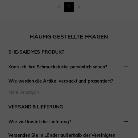
1
HÄUFIG GESTELLTE FRAGEN
SHE·SAID·YES PRODUKT
Kann ich Ihre Schmuckstücke persönlich sehen?
Obwohl wir keine Einzelhandelsgeschäfte anderswo haben,
Wie werden die Artikel verpackt und präsentiert?
sind wir erfahren darin, mit Kunden aus der Ferne zu
arbeiten und haben an Tausenden von Verlobungen und
Bei SHE·SAID·YES ist die Präsentation entscheidend, daher
Mehr Anzeigen
Hochzeiten auf der ganzen Welt teilgenommen.
stellen wir sicher, dass jedes Detail perfekt ist, wenn Sie
Schmuck von uns kaufen. Jede Bestellung wird fertig zum
VERSAND & LIEFERUNG
Verschenken geliefert.
Wie viel kostet die Lieferung?
Wir bieten kostenlosen Versand in die Vereinigten Staaten
Versenden Sie in Länder außerhalb der Vereinigten