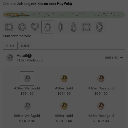
Zinslose Zahlung mit
Klarna
oder
PayPal
Primärsteingröße
0.4ct
0.8ct
Metall
$654.50
416er Weißgold
416er Weißgold
416er Gold
416er Roségold
$654.50
$654.50
$654.50
585er Weißgold
585er Gold
585er Roségold
$1,012.00
$1,012.00
$1,012.00