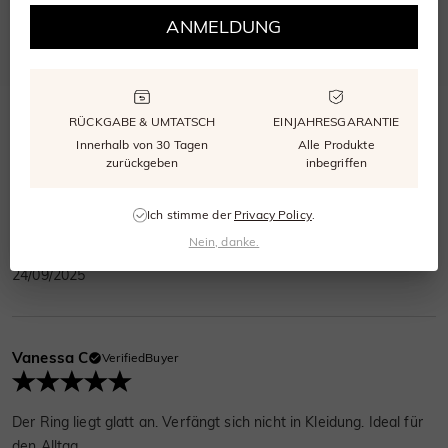
ANMELDUNG
Bewertung abgeben
Eine Frage stellen
Bewertungen
(
4
)
Fragen
(
0
)
RÜCKGABE & UMTATSCH
EINJAHRESGARANTIE
Innerhalb von 30 Tagen
Alle Produkte
Sadie Q
zurückgeben
inbegriffen
VerifiedBuyer
Ich stimme der
Privacy Policy
.
Der Schliff des Steins ist symmetrisch und reflektiert das Licht
Nein, danke.
gleichmäßig. Wirkt viel teurer als er ist.
24/09/2025
Vanessa C
VerifiedBuyer
Der Ring liegt glatt an. Verfängt sich nicht in Kleidung. Ideal für
den Alltag.