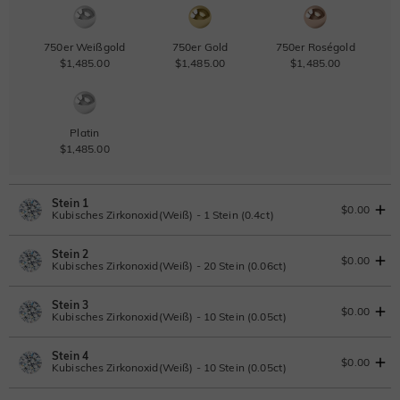
750er Weißgold
750er Gold
750er Roségold
$1,485.00
$1,485.00
$1,485.00
Platin
$1,485.00
Stein 1
$0.00
Kubisches Zirkonoxid(Weiß) - 1 Stein (0.4ct)
Stein 2
Laborgezüchteter Diamant
$0.00
Kubisches Zirkonoxid(Weiß) - 20 Stein (0.06ct)
0.4ct
|
D-E-F
|
VVS1-VS2
|
Excellent
|
No IGI Report
Stein 3
$346.50
Laborgezüchteter Diamant
$0.00
Kubisches Zirkonoxid(Weiß) - 10 Stein (0.05ct)
Moissanit
0.06ct
|
D-E-F
|
VVS1-VS2
|
Excellent
|
No IGI Report
Stein 4
$71.50
Laborgezüchteter Diamant
$0.00
Kubisches Zirkonoxid(Weiß) - 10 Stein (0.05ct)
Moissanit
0.05ct
|
D-E-F
|
VVS1-VS2
|
Excellent
|
No IGI Report