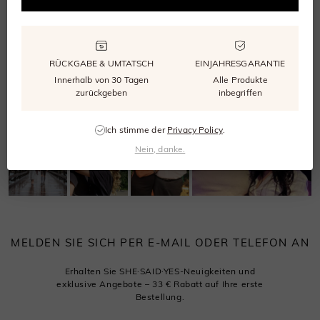
Mehr
Teile deine eigene
Geschichten
Liebesgeschichte
ansehen
RÜCKGABE & UMTATSCH
EINJAHRESGARANTIE
Innerhalb von 30 Tagen
Alle Produkte
zurückgeben
inbegriffen
Ich stimme der
Privacy Policy
.
Nein, danke.
MELDEN SIE SICH PER E-MAIL ODER TELEFON AN
Erhalten Sie SHE·SAID·YES-Neuigkeiten und
exklusive Angebote – 33 € Rabatt auf Ihre erste
Bestellung.