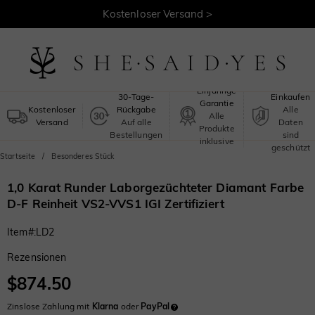
Kostenloser Versand >
Sicheres
Einjährige
30-Tage-
Einkaufen
Garantie
Kostenloser
Rückgabe
Alle
Alle
Versand
Auf alle
Daten
Produkte
Bestellungen
sind
inklusive
geschützt
Startseite
Besonderes Stück
1,0 Karat Runder Laborgezüchteter Diamant Farbe
D-F Reinheit VS2-VVS1 IGI Zertifiziert
Item#
:
LD2
Rezensionen
$874.50
Zinslose Zahlung mit
Klarna
oder
PayPal