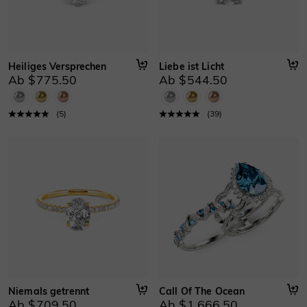
Heiliges Versprechen
Liebe ist Licht
Ab $775.50
Ab $544.50
(
5
)
(
39
)
Niemals getrennt
Call Of The Ocean
Ab $709.50
Ab $1,666.50