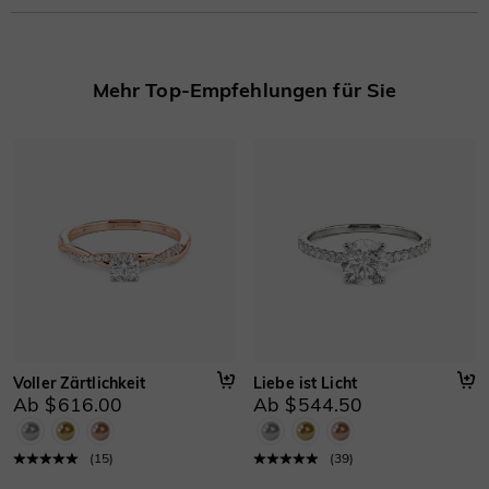
Steinart
:
Laborgezüchteter Diamant/Moissanit/Farbstein
Mehr erfahren
Basisinformationen
Mehr Top-Empfehlungen für Sie
Höhe
:
5.1 mm
Material
:
Gold 750/585/416 Massivgold, Platin
Dicke
:
1.3 mm
Breite
:
1.8 mm
Voller Zärtlichkeit
Liebe ist Licht
Ab $616.00
Ab $544.50
(
15
)
(
39
)