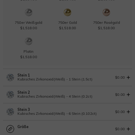
750er Weißgold
750er Gold
750er Roségold
$1,518.00
$1,518.00
$1,518.00
Platin
$1,518.00
Stein 1
$0.00
Kubisches Zirkonoxid(Weiß) - 1 Stein (1.5ct)
Stein 2
Laborgezüchteter Diamant
IGI-Gutachten einsehen
$0.00
Kubisches Zirkonoxid(Weiß) - 4 Stein (0.2ct)
1.5ct
|
F
|
VS2
|
Excellent
|
IGI
Ändern Sie
Stein 3
$1,111.00
Laborgezüchteter Diamant
$0.00
Kubisches Zirkonoxid(Weiß) - 6 Stein (0.102ct)
Moissanit
0.2ct
|
D-E-F
|
VVS1-VS2
|
Excellent
|
No IGI Report
Größe
$181.50
Laborgezüchteter Diamant
$0.00