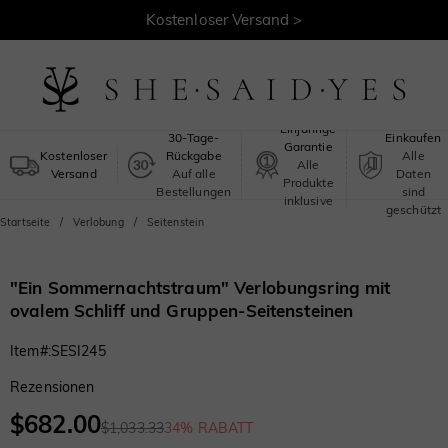
30 Tage Rückgaberecht >
Kostenloser Versand >
Sicheres
Einjährige
30-Tage-
Einkaufen
Garantie
Kostenloser
Rückgabe
Alle
Alle
Versand
Auf alle
Daten
Produkte
Bestellungen
sind
inklusive
geschützt
Startseite
Verlobung
Seitenstein
"Ein Sommernachtstraum" Verlobungsring mit
ovalem Schliff und Gruppen-Seitensteinen
Item#
:
SESI245
Rezensionen
$682.00
$1,033.33
34% RABATT