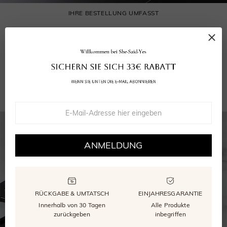
IHRE BESTELLUNG UMFASST
Ihr Ring
Grußkarte
Wiederverwendbare Verpackung
GRA Moissanite Bericht
ANMELDUNG
RÜCKGABE & UMTATSCH
EINJAHRESGARANTIE
Innerhalb von 30 Tagen
Alle Produkte
zurückgeben
inbegriffen