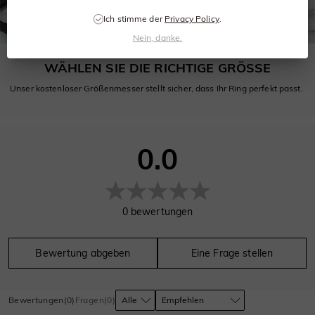
Ich stimme der
Privacy Policy
.
Nein, danke.
WÄHLEN SIE DIE RICHTIGE GRÖSSE
Unser kostenloser Größenmesser stellt sicher, dass Ihr Ring perfekt passt.
0.0
0
bewertungen
Bewertung abgeben
Eine Frage stellen
Bewertungen
(
0
)
Fragen
(
0
)