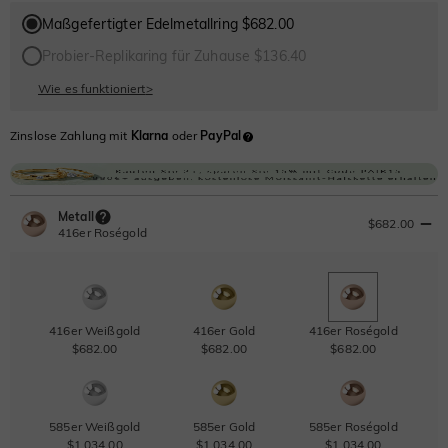
Maßgefertigter Edelmetallring $682.00
Probier-Replikaring für Zuhause $136.40
Wie es funktioniert
>
Zinslose Zahlung mit
Klarna
oder
PayPal
Metall
$682.00
416er Roségold
416er Weißgold
416er Gold
416er Roségold
$682.00
$682.00
$682.00
585er Weißgold
585er Gold
585er Roségold
$1,034.00
$1,034.00
$1,034.00