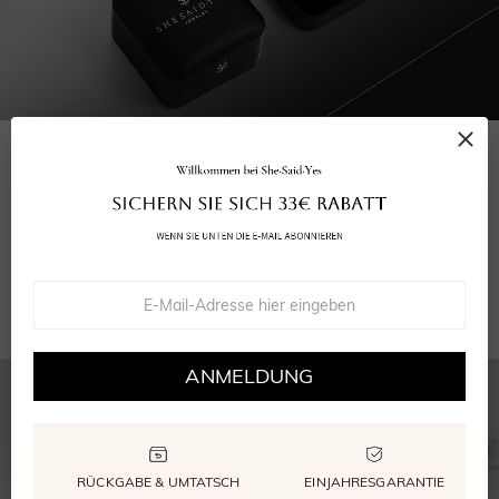
IHRE BESTELLUNG UMFASST
Ihr Ring
Grußkarte
Wiederverwendbare Verpackung
GRA Moissanite Bericht
ANMELDUNG
RÜCKGABE & UMTATSCH
EINJAHRESGARANTIE