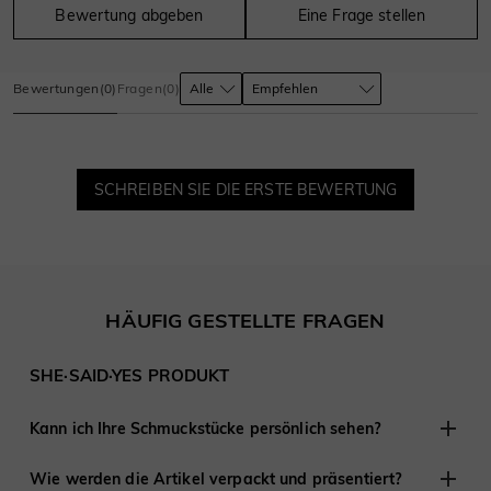
Bewertung abgeben
Eine Frage stellen
Bewertungen
(
0
)
Fragen
(
0
)
SCHREIBEN SIE DIE ERSTE BEWERTUNG
HÄUFIG GESTELLTE FRAGEN
SHE·SAID·YES PRODUKT
Kann ich Ihre Schmuckstücke persönlich sehen?
Obwohl wir keine Einzelhandelsgeschäfte anderswo haben,
Wie werden die Artikel verpackt und präsentiert?
sind wir erfahren darin, mit Kunden aus der Ferne zu