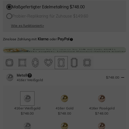
Maßgefertigter Edelmetallring $748.00
Probier-Replikaring für Zuhause $149.60
Wie es funktioniert
>
Zinslose Zahlung mit
Klarna
oder
PayPal
Metall
$748.00
416er Weißgold
416er Weißgold
416er Gold
416er Roségold
$748.00
$748.00
$748.00