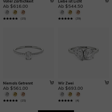
Voller Zärtlichkeit
Liebe ist Licht
Ab $616.00
Ab $544.50
(
15
)
(
39
)
Niemals Getrennt
Wir Zwei
Ab $561.00
Ab $693.00
(
15
)
(
4
)