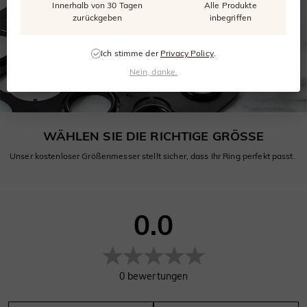
Innerhalb von 30 Tagen
Alle Produkte
zurückgeben
inbegriffen
Ich stimme der
Privacy Policy
.
Nein, danke.
WÄHLEN SIE DIE RICHTIGE GRÖSSE
Unser kostenloser Größenmesser stellt sicher, dass Ihr Ring perfekt passt.
0.0
0
bewertungen