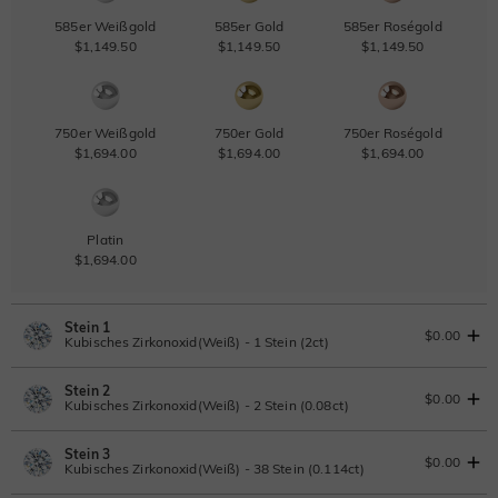
585er Weißgold
585er Gold
585er Roségold
$1,149.50
$1,149.50
$1,149.50
750er Weißgold
750er Gold
750er Roségold
$1,694.00
$1,694.00
$1,694.00
Platin
$1,694.00
Stein 1
$0.00
Kubisches Zirkonoxid(Weiß) - 1 Stein (2ct)
Stein 2
Laborgezüchteter Diamant
IGI-Gutachten einsehen
$0.00
Kubisches Zirkonoxid(Weiß) - 2 Stein (0.08ct)
2ct
|
G
|
VS2
|
Excellent
|
IGI
Ändern Sie
Stein 3
$1,941.50
Laborgezüchteter Diamant
$0.00
Kubisches Zirkonoxid(Weiß) - 38 Stein (0.114ct)
Moissanit
0.08ct
|
D-E-F
|
VVS1-VS2
|
Excellent
|
No IGI Report