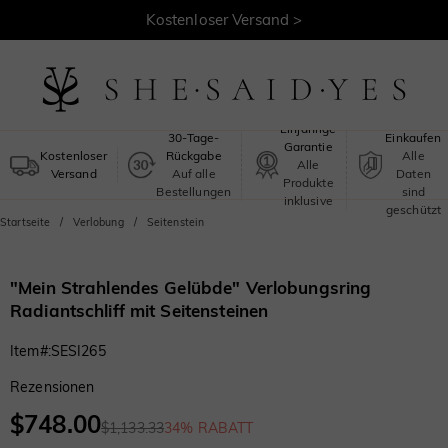
Kostenloser Versand >
Sicheres
Einjährige
30-Tage-
Einkaufen
Garantie
Kostenloser
Rückgabe
Alle
Alle
Versand
Auf alle
Daten
Produkte
Bestellungen
sind
inklusive
geschützt
Startseite
Verlobung
Seitenstein
"Mein Strahlendes Gelübde" Verlobungsring
Radiantschliff mit Seitensteinen
Item#
:
SESI265
Rezensionen
$748.00
$1,133.33
34% RABATT