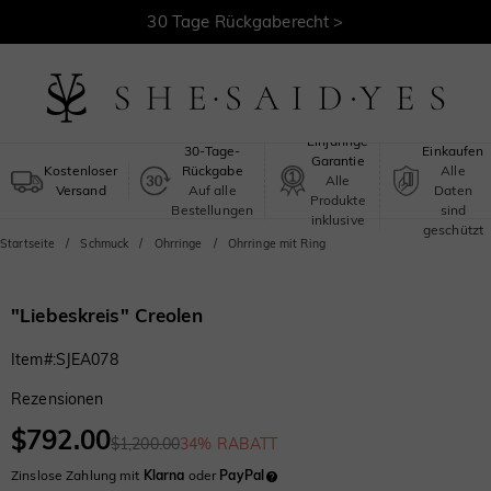
30 Tage Rückgaberecht >
Kostenloser Versand >
Sicheres
Einjährige
30-Tage-
Einkaufen
Garantie
Kostenloser
Rückgabe
Alle
Alle
Versand
Auf alle
Daten
Produkte
Bestellungen
sind
inklusive
geschützt
Startseite
Schmuck
Ohrringe
Ohrringe mit Ring
"Liebeskreis" Creolen
Item#
:
SJEA078
Rezensionen
$792.00
$1,200.00
34% RABATT
Zinslose Zahlung mit
Klarna
oder
PayPal