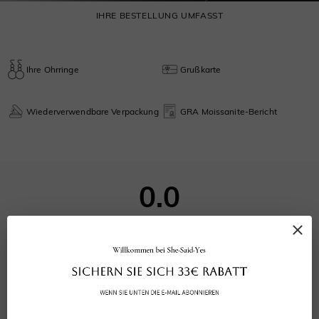
IHRE BESTELLUNG UMFASST
Ihre Ohrringe
Grußkarte
Wiederverwendbare Verpackung
GRA Moissanite-Bericht
0.0
0
bewertungen
Bewertung abgeben
Eine Frage stellen