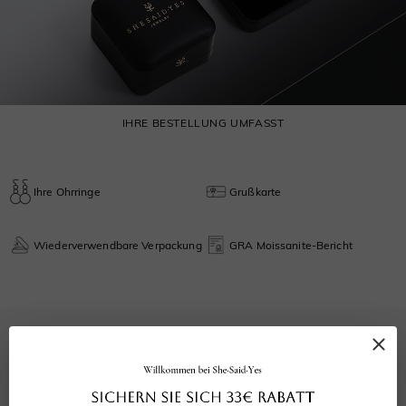
IHRE BESTELLUNG UMFASST
Ihre Ohrringe
Grußkarte
Wiederverwendbare Verpackung
GRA Moissanite-Bericht
0.0