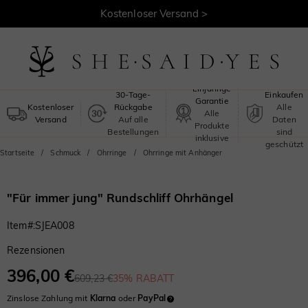
Kostenloser Versand >
Sicheres
Einjährige
30-Tage-
Einkaufen
Garantie
Kostenloser
Rückgabe
Alle
Alle
Versand
Auf alle
Daten
Produkte
Bestellungen
sind
inklusive
geschützt
Startseite
Schmuck
Ohrringe
Ohrringe mit Anhänger
"Für immer jung" Rundschliff Ohrhängel
Item#
:
SJEA008
Rezensionen
396,00 €
609,23 €
35% RABATT
Zinslose Zahlung mit
Klarna
oder
PayPal