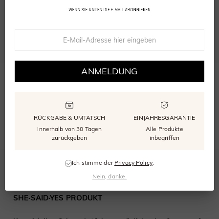
0
bewertungen
Bewertung abgeben
Eine Frage stellen
ANMELDUNG
Bewertungen
(
0
)
Fragen
(
0
)
SCHREIBEN SIE DIE ERSTE BEWERTUNG
RÜCKGABE & UMTATSCH
EINJAHRESGARANTIE
Innerhalb von 30 Tagen
Alle Produkte
zurückgeben
inbegriffen
Ich stimme der
Privacy Policy
.
HÄUFIG GESTELLTE FRAGEN
Nein, danke.
SHE·SAID·YES PRODUKT