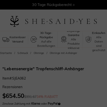
30 Tage Rückgaberecht >
Kostenloser Versand >
Sicheres
Einjährige
30-Tage-
Einkaufen
Garantie
Kostenloser
Rückgabe
Alle
Alle
Versand
Auf alle
Daten
Produkte
Bestellungen
sind
inklusive
geschützt
Startseite
Schmuck
Ohrringe
Ohrringe mit Anhänger
"Lebensenergie" Tropfenschliff-Anhänger
Item#
:
SJEA062
Rezensionen
$654.50
$991.67
34% RABATT
Zinslose Zahlung mit
Klarna
oder
PayPal