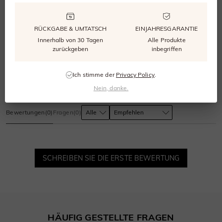
0.0
RÜCKGABE & UMTATSCH
EINJAHRESGARANTIE
Innerhalb von 30 Tagen
Alle Produkte
zurückgeben
inbegriffen
0
bewertungen
Ich stimme der
Privacy Policy
.
Bewertung abgeben
Eine Frage stellen
Nein, danke.
Bewertungen
(
0
)
Fragen
(
0
)
SCHREIBEN SIE DIE ERSTE BEWERTUNG
HÄUFIG GESTELLTE FRAGEN