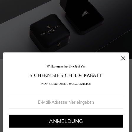
IHRE BESTELLUNG UMFASST
Ihre Ohrringe
Grußkarte
Wiederverwendbare Verpackung
GRA Moissanite-Bericht
ANMELDUNG