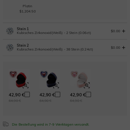
Platin
$1,204.50
Stein 1
$0.00
Kubisches Zirkonoxid(Weiß) - 2 Stein (0.06ct)
Stein 2
Laborgezüchteter Diamant
$0.00
Kubisches Zirkonoxid(Weiß) - 38 Stein (0.24ct)
0.06ct
|
D-E-F
|
VVS1-VS2
|
Excellent
|
No IGI Report
$55.00
Laborgezüchteter Diamant
Moissanit
0.24ct
|
D-E-F
|
VVS1-VS2
|
Excellent
|
No IGI Report
$236.50
Moissanit
Moissanit
42,90 €
42,90 €
42,90 €
$22.00
64,90 €
64,90 €
64,90 €
Kubisches Zirkonoxid
Moissanit
$93.50 JETZT
15% OFF
ENDET IN
00 : 07 : 50 : 12
$110.00
Kubisches Zirkonoxid
Die Bestellung wird in 7-9 Werktagen versandt.
Weiß
Granatrot
Amethystviolett