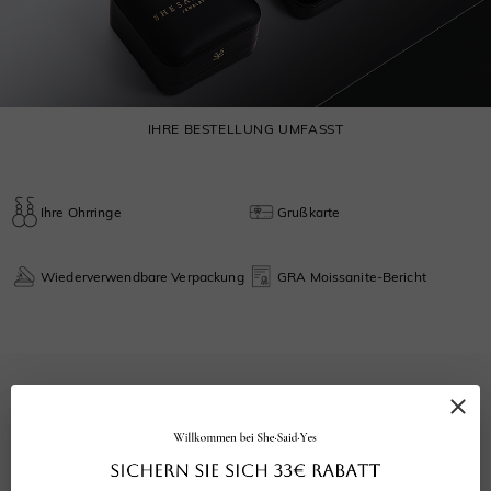
IHRE BESTELLUNG UMFASST
Ihre Ohrringe
Grußkarte
Wiederverwendbare Verpackung
GRA Moissanite-Bericht
0.0
0
bewertungen