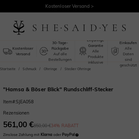
Kostenloser Versand >
Sicheres
Einjährige
30-Tage-
Einkaufen
Garantie
Kostenloser
Rückgabe
Alle
Alle
Versand
Auf alle
Daten
Produkte
Bestellungen
sind
inklusive
geschützt
Startseite
Schmuck
Ohrringe
Stecker Ohrringe
"Hamsa & Böser Blick" Rundschliff-Stecker
Item#
:
SJEA058
Rezensionen
561,00 €
850,00 €
34% RABATT
Zinslose Zahlung mit
Klarna
oder
PayPal