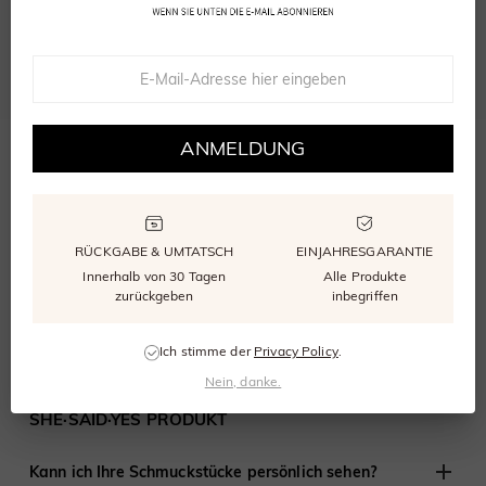
Bewertung abgeben
Eine Frage stellen
Bewertungen
(
0
)
Fragen
(
0
)
ANMELDUNG
SCHREIBEN SIE DIE ERSTE BEWERTUNG
RÜCKGABE & UMTATSCH
EINJAHRESGARANTIE
Innerhalb von 30 Tagen
Alle Produkte
zurückgeben
inbegriffen
Ich stimme der
Privacy Policy
.
HÄUFIG GESTELLTE FRAGEN
Nein, danke.
SHE·SAID·YES PRODUKT
Kann ich Ihre Schmuckstücke persönlich sehen?