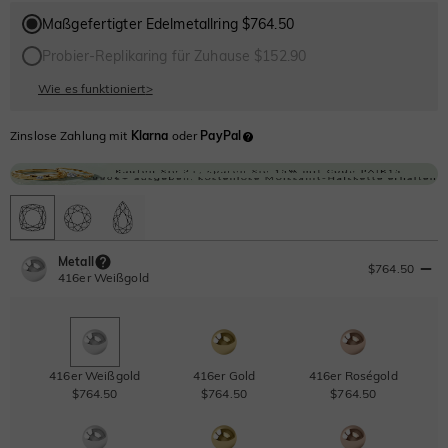
Maßgefertigter Edelmetallring $764.50
Probier-Replikaring für Zuhause $152.90
Wie es funktioniert
>
Zinslose Zahlung mit
Klarna
oder
PayPal
Metall
$764.50
416er Weißgold
416er Weißgold
416er Gold
416er Roségold
$764.50
$764.50
$764.50