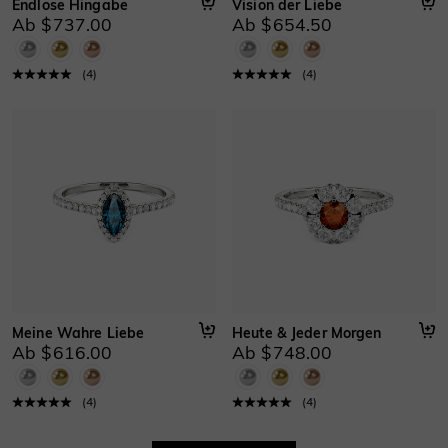
Endlose Hingabe
Vision der Liebe
Ab $737.00
Ab $654.50
(
4
)
(
4
)
Meine Wahre Liebe
Heute & Jeder Morgen
Ab $616.00
Ab $748.00
(
4
)
(
4
)