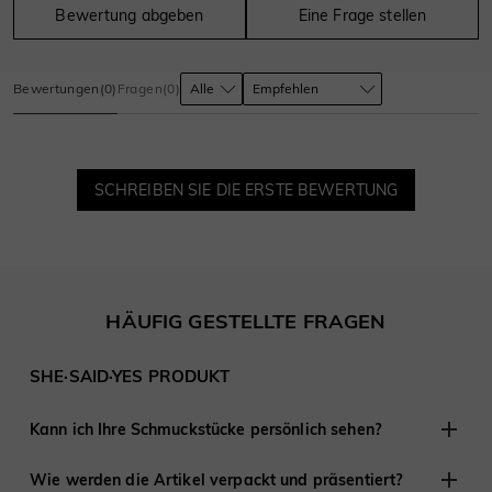
Bewertung abgeben
Eine Frage stellen
Bewertungen
(
0
)
Fragen
(
0
)
SCHREIBEN SIE DIE ERSTE BEWERTUNG
HÄUFIG GESTELLTE FRAGEN
SHE·SAID·YES PRODUKT
Kann ich Ihre Schmuckstücke persönlich sehen?
Obwohl wir keine Einzelhandelsgeschäfte anderswo haben,
Wie werden die Artikel verpackt und präsentiert?
sind wir erfahren darin, mit Kunden aus der Ferne zu