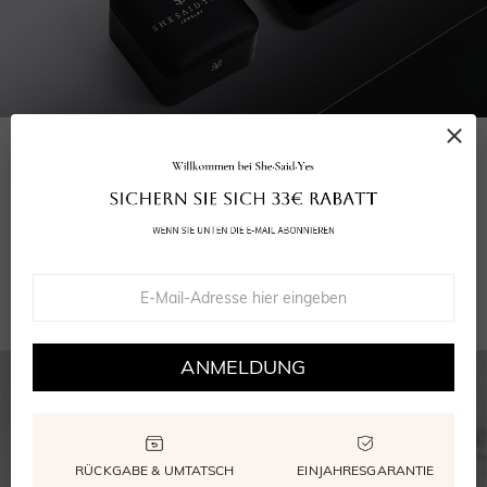
IHRE BESTELLUNG UMFASST
Ihr Ring
Grußkarte
Wiederverwendbare Verpackung
GRA Moissanite Bericht
ANMELDUNG
RÜCKGABE & UMTATSCH
EINJAHRESGARANTIE