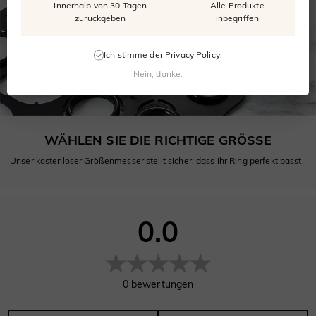
Innerhalb von 30 Tagen
Alle Produkte
zurückgeben
inbegriffen
Ich stimme der
Privacy Policy
.
Nein, danke.
WÄHLEN SIE DIE RICHTIGE GRÖSSE
Unser kostenloser Größenmesser stellt sicher, dass Ihr Ring perfekt passt.
0.0
0
bewertungen