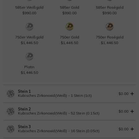
585er Weißgold
585er Gold
585er Roségold
$990.00
$990.00
$990.00
750er Weißgold
750er Gold
750er Roségold
$1,446.50
$1,446.50
$1,446.50
Platin
$1,446.50
Stein 1
$0.00
Kubisches Zirkonoxid(Weiß) - 1 Stein (1ct)
Stein 2
Laborgezüchteter Diamant
IGI-Gutachten einsehen
$0.00
Kubisches Zirkonoxid(Weiß) - 52 Stein (0.15ct)
1ct
|
F
|
VS2
|
Excellent
|
IGI
Ändern Sie
Stein 3
$836.00
Laborgezüchteter Diamant
$0.00
Kubisches Zirkonoxid(Weiß) - 16 Stein (0.05ct)
Moissanit
0.15ct
|
D-E-F
|
VVS1-VS2
|
Excellent
|
No IGI Report