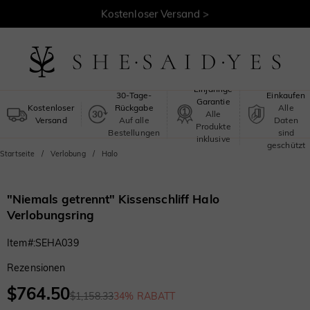
30 Tage Rückgaberecht >
Kostenloser Versand >
Sicheres
Einjährige
30-Tage-
Einkaufen
Garantie
Kostenloser
Rückgabe
Alle
Alle
Versand
Auf alle
Daten
Produkte
Bestellungen
sind
inklusive
geschützt
Startseite
Verlobung
Halo
"Niemals getrennt" Kissenschliff Halo
Verlobungsring
Item#
:
SEHA039
Rezensionen
$764.50
$1,158.33
34% RABATT