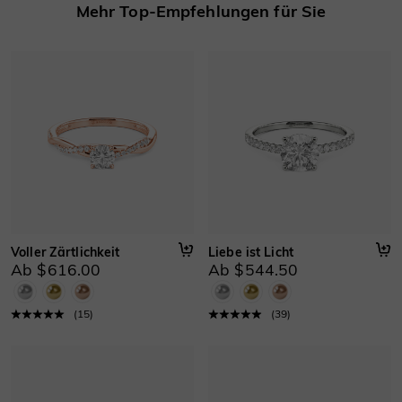
Mehr Top-Empfehlungen für Sie
Material
:
Gold 750/585/416 Massivgold, Platin
Voller Zärtlichkeit
Liebe ist Licht
Ab $616.00
Ab $544.50
(
15
)
(
39
)