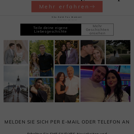
Mehr erfahren
She·Said·Yes Moment
Zeichne deine süße Zeit auf
Mehr
Teile deine eigene
Geschichten
Liebesgeschichte
ansehen
MELDEN SIE SICH PER E-MAIL ODER TELEFON AN
Erhalten Sie SHE·SAID·YES-Neuigkeiten und