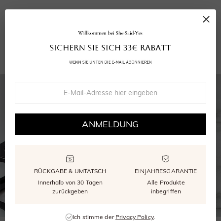
Ihr Ring
Grußkarte
Wiederverwendbare Verpackung
GRA Moissanite Bericht
ANMELDUNG
RÜCKGABE & UMTATSCH
EINJAHRESGARANTIE
Innerhalb von 30 Tagen
Alle Produkte
zurückgeben
inbegriffen
Ich stimme der
Privacy Policy
.