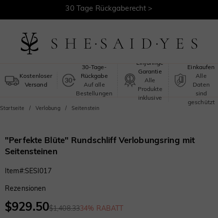
30 Tage Rückgaberecht >
Kostenloser Versand >
Sicheres
Einjährige
30-Tage-
Einkaufen
Garantie
Kostenloser
Rückgabe
Alle
Alle
Versand
Auf alle
Daten
Produkte
Bestellungen
sind
inklusive
geschützt
Startseite
Verlobung
Seitenstein
"Perfekte Blüte" Rundschliff Verlobungsring mit
Seitensteinen
Item#
:
SESI017
Rezensionen
$929.50
$1,408.33
34% RABATT