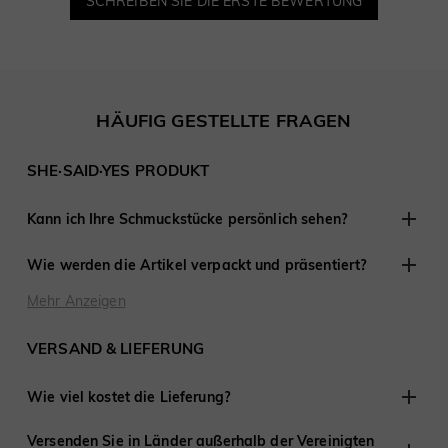
SCHREIBEN SIE DIE ERSTE BEWERTUNG
HÄUFIG GESTELLTE FRAGEN
SHE·SAID·YES PRODUKT
Kann ich Ihre Schmuckstücke persönlich sehen?
Obwohl wir keine Einzelhandelsgeschäfte anderswo haben,
Wie werden die Artikel verpackt und präsentiert?
sind wir erfahren darin, mit Kunden aus der Ferne zu
arbeiten und haben an Tausenden von Verlobungen und
Bei SHE·SAID·YES ist die Präsentation entscheidend, daher
Mehr Anzeigen
Hochzeiten auf der ganzen Welt teilgenommen.
stellen wir sicher, dass jedes Detail perfekt ist, wenn Sie
Schmuck von uns kaufen. Jede Bestellung wird fertig zum
VERSAND & LIEFERUNG
Verschenken geliefert.
Wie viel kostet die Lieferung?
Wir bieten kostenlosen Versand in die Vereinigten Staaten
Versenden Sie in Länder außerhalb der Vereinigten