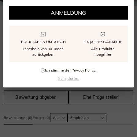
ANMELDUNG
WÄHLEN SIE DIE RICHTIGE GRÖSSE
Unser kostenloser Größenmesser stellt sicher, dass Ihr Ring perfekt passt.
RÜCKGABE & UMTATSCH
EINJAHRESGARANTIE
Innerhalb von 30 Tagen
Alle Produkte
0.0
zurückgeben
inbegriffen
Ich stimme der
Privacy Policy
.
Nein, danke.
0
bewertungen
Bewertung abgeben
Eine Frage stellen
Bewertungen
(
0
)
Fragen
(
0
)