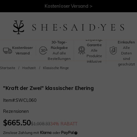
30 Tage Rückgaberecht >
Kostenloser Versand >
Sicheres
Einjährige
30-Tage-
Einkaufen
Garantie
Kostenloser
Rückgabe
Alle
Alle
Versand
Auf alle
Daten
Produkte
Bestellungen
sind
inklusive
geschützt
Startseite
Hochzeit
Klassische Ringe
"Kraft der Zwei" klassischer Ehering
Item#
:
SWCL060
Rezensionen
$665.50
$1,008.33
34% RABATT
Zinslose Zahlung mit
Klarna
oder
PayPal