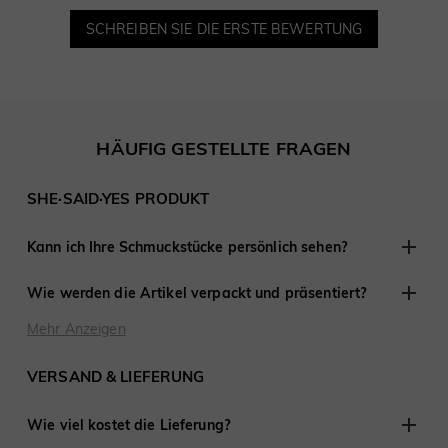
SCHREIBEN SIE DIE ERSTE BEWERTUNG
HÄUFIG GESTELLTE FRAGEN
SHE·SAID·YES PRODUKT
Kann ich Ihre Schmuckstücke persönlich sehen?
Obwohl wir keine Einzelhandelsgeschäfte anderswo haben,
Wie werden die Artikel verpackt und präsentiert?
sind wir erfahren darin, mit Kunden aus der Ferne zu
arbeiten und haben an Tausenden von Verlobungen und
Bei SHE·SAID·YES ist die Präsentation entscheidend, daher
Mehr Anzeigen
Hochzeiten auf der ganzen Welt teilgenommen.
stellen wir sicher, dass jedes Detail perfekt ist, wenn Sie
Schmuck von uns kaufen. Jede Bestellung wird fertig zum
VERSAND & LIEFERUNG
Verschenken geliefert.
Wie viel kostet die Lieferung?