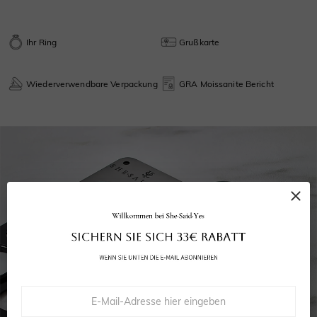
Ihr Ring
Grußkarte
Wiederverwendbare Verpackung
GRA Moissanite Bericht