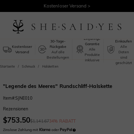
Kostenloser Versand >
Sicheres
Einjährige
30-Tage-
Einkaufen
Garantie
Kostenloser
Rückgabe
Alle
Alle
Versand
Auf alle
Daten
Produkte
Bestellungen
sind
inklusive
geschützt
Startseite
Schmuck
Halsketten
"Legende des Meeres" Rundschliff-Halskette
Item#
:
SJNE010
Rezensionen
$753.50
$1,141.67
34% RABATT
Zinslose Zahlung mit
Klarna
oder
PayPal