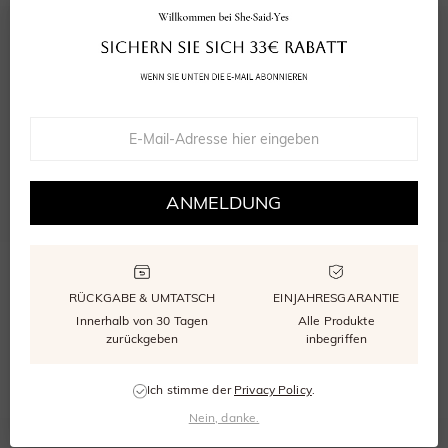
0.0
0
bewertungen
Bewertung abgeben
Eine Frage stellen
ANMELDUNG
Bewertungen
(
0
)
Fragen
(
0
)
RÜCKGABE & UMTATSCH
EINJAHRESGARANTIE
Innerhalb von 30 Tagen
Alle Produkte
zurückgeben
inbegriffen
SCHREIBEN SIE DIE ERSTE BEWERTUNG
Ich stimme der
Privacy Policy
.
Nein, danke.