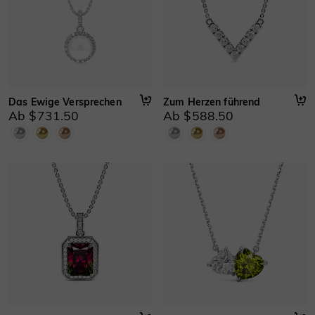
Informationen zu Süßwasserperlen
Güteklasse
:
AAAA
Art
:
Zuchtperle
Glanz
:
Hoher Glanz
Perlmutt
:
Sehr dicke Perlmutt-Schicht
Das Ewige Versprechen
Zum Herzen führend
Ab $731.50
Ab $588.50