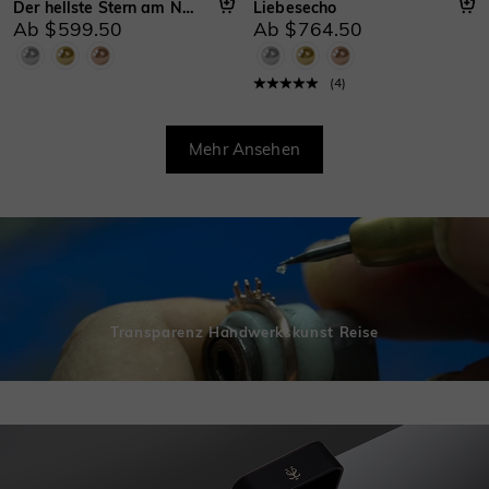
Der hellste Stern am Nachthimmel
Liebesecho
Ab $599.50
Ab $764.50
(
4
)
Mehr Ansehen
Transparenz Handwerkskunst Reise