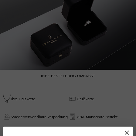
IHRE BESTELLUNG UMFASST
Ihre Halskette
Grußkarte
Wiederverwendbare Verpackung
GRA Moissanite Bericht